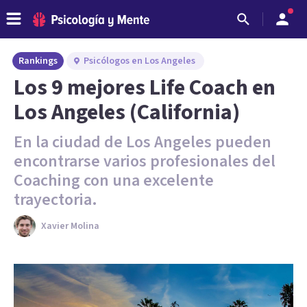
Rankings
Psicólogos en Los Angeles
Los 9 mejores Life Coach en
Los Angeles (California)
En la ciudad de Los Angeles pueden
encontrarse varios profesionales del
Coaching con una excelente
trayectoria.
Xavier Molina