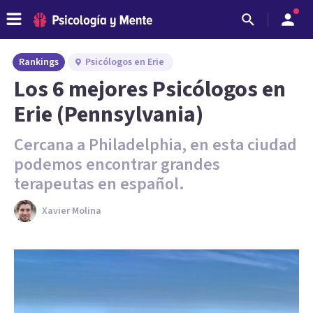
Rankings
Psicólogos en Erie
Los 6 mejores Psicólogos en
Erie (Pennsylvania)
Cercana a Philadelphia, en esta ciudad
podemos encontrar grandes
terapeutas en español.
Xavier Molina