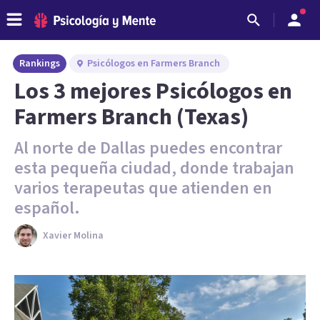
Rankings
Psicólogos en Farmers Branch
Los 3 mejores Psicólogos en
Farmers Branch (Texas)
Al norte de Dallas puedes encontrar
esta pequeña ciudad, donde trabajan
varios terapeutas que atienden en
español.
Xavier Molina