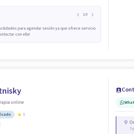
1
/
3
acilidades para agendar sesión ya que ofrece servicio
ontactar con ella!
tnisky
Cont
rapia online
What
ficado
5
O
Te