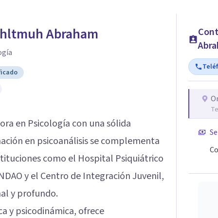
ohltmuh Abraham
Cont
Abr
ogía
Telé
ficado
O
Te
ora en Psicología con una sólida
Se
rmación en psicoanálisis se complementa
Co
tituciones como el Hospital Psiquiátrico
ENDAO y el Centro de Integración Juvenil,
al y profundo.
ca y psicodinámica, ofrece