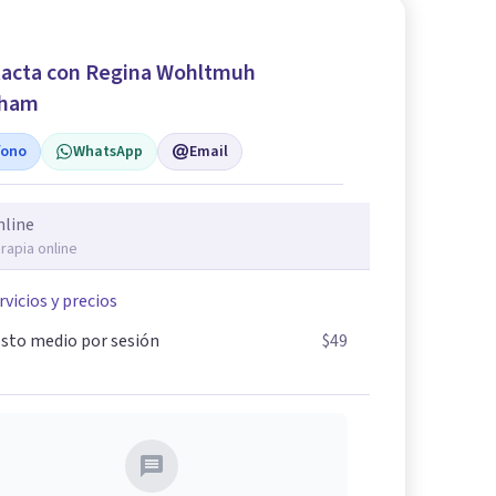
acta con Regina Wohltmuh
aham
fono
WhatsApp
Email
nline
rapia online
rvicios y precios
sto medio por sesión
$49