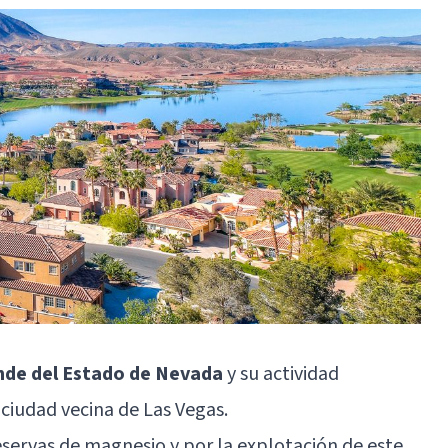
nde del Estado de Nevada
y su actividad
 ciudad vecina de
Las Vegas
.
servas de magnesio y por la explotación de este