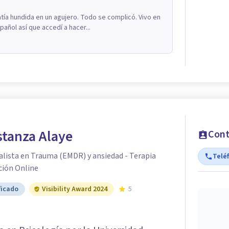
ía hundida en un agujero. Todo se complicó. Vivo en
añol así que accedí a hacer...
stanza Alaye
Cont
alista en Trauma (EMDR) y ansiedad - Terapia
Telé
ción Online
ficado
Visibility Award 2024
5