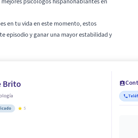
s mejores psicólogos hispanohablantes en
des en tu vida en este momento, estos
te episodio y ganar una mayor estabilidad y
 Brito
Cont
ología
Telé
ficado
5