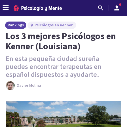
Rankings
Psicólogos en Kenner
Los 3 mejores Psicólogos en
Kenner (Louisiana)
En esta pequeña ciudad sureña
puedes encontrar terapeutas en
español dispuestos a ayudarte.
Xavier Molina