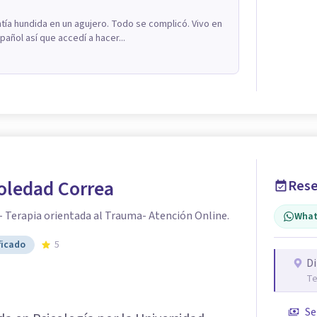
ía hundida en un agujero. Todo se complicó. Vivo en
añol así que accedí a hacer...
oledad Correa
Rese
- Terapia orientada al Trauma- Atención Online.
What
ficado
5
Di
Te
Se