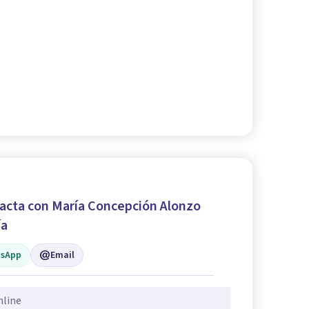
acta con María Concepción Alonzo
ía
sApp
Email
nline