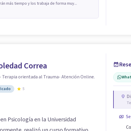
án más tiempo y los trabaja de forma muy...
oledad Correa
Rese
- Terapia orientada al Trauma- Atención Online.
What
ficado
5
Di
Te
Se
 en Psicología en la Universidad
Co
ormente, realizó un curso formativo