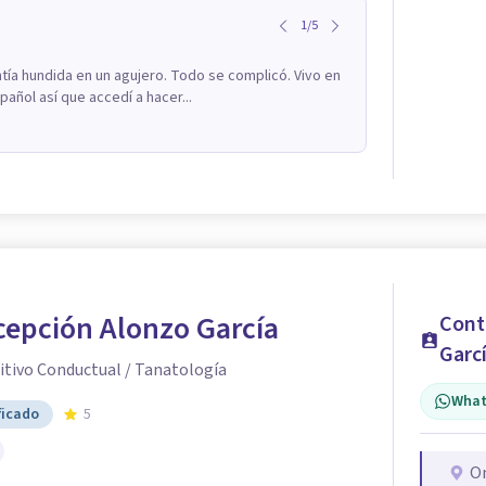
1
/
5
ía hundida en un agujero. Todo se complicó. Vivo en
añol así que accedí a hacer...
cepción Alonzo García
Cont
Garc
itivo Conductual / Tanatología
What
ficado
5
O