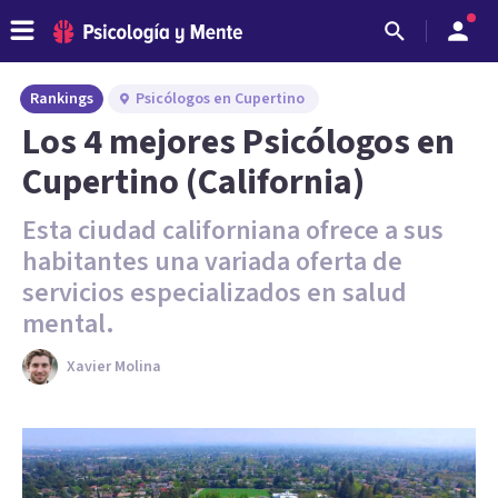
Rankings
Psicólogos en Cupertino
Los 4 mejores Psicólogos en
Cupertino (California)
Esta ciudad californiana ofrece a sus
habitantes una variada oferta de
servicios especializados en salud
mental.
Xavier Molina