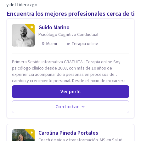
y del liderazgo.
Encuentra los mejores profesionales cerca de ti
Guido Marino
Psicólogo Cognitivo Conductual
Miami
Terapia online
Primera Sesión informativa GRATUITA | Terapia online Soy
psicólogo clínico desde 2008, con más de 10 años de
experiencia acompañando a personas en procesos de
cambio y crecimiento personal. Desde el inicio de mi carrera
me dedico al ámbito clínico y, en paralelo, trabajé 8 años
Ver perfil
como docente universitario e integré proyectos de
investigación en psicología. Mi enfoque es cognitivo-
conductual e integrativo, lo que significa que utilizo técnicas
Contactar
respaldadas por la evidencia científica, adaptándolas a tus
necesidades para lograr avances reales y sostenibles. Me
especializo en: Ansiedad y depresión Crisis vitales y
procesos de desarrollo personal Autoconocimiento y
Carolina Pineda Portales
fortalecimiento de habilidades sociales
Coach de vida y transformación. MS en Salud