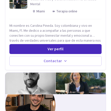
Mental
Miami
Terapia online
Mi nombre es Carolina Pineda. Soy colombiana y vivo en
Miami, Fl. Me dedico a acompañar a las personas a que
conecten con su propio bienestar mental y emocional a
través de verdades universales para que de esta manera nos
permitamos navegar por la vida con facilidad, paz y gozo.
Ver perfil
Todo se encuentra en nuestra propia sabiduría. Todo ocurre
de adentro hacia afuera. Un poco (o mucho) de paz mental es
lo que necesitamos, todos. Empecemos por aqui.
Contactar