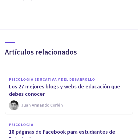
PSICOLOGÍA CLÍNICA
Instituto Psicode: así funciona
un centro de psicología en
expansión
Artículos relacionados
Psicología Y Mente
PSICOLOGÍA EDUCATIVA Y DEL DESARROLLO
Los 27 mejores blogs y webs de educación que
debes conocer
Juan Armando Corbin
PSICOLOGÍA
PSICOLOGÍA
Por qué negar nuestros
​18 páginas de Facebook para estudiantes de