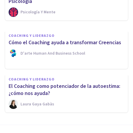
problemas es la peor solución
Psicología
Psicología Y Mente
Javi Soriano
COACHING Y LIDERAZGO
Cómo el Coaching ayuda a transformar Creencias
D'arte Human And Business School
COACHING Y LIDERAZGO
El Coaching como potenciador de la autoestima:
¿cómo nos ayuda?
Laura Gaya Gabàs