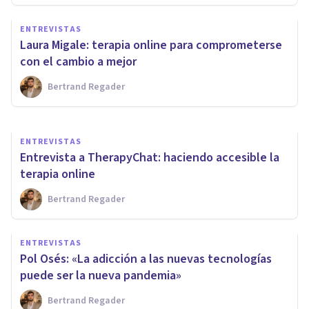
ENTREVISTAS
ENTREVISTAS
¿Cómo funciona la terapia por
Laura Migale: terapia online para comprometerse
chat?
con el cambio a mejor
Bertrand Regader
Psicología Y Mente
ENTREVISTAS
Entrevista a TherapyChat: haciendo accesible la
terapia online
Bertrand Regader
ENTREVISTAS
Pol Osés: «La adicción a las nuevas tecnologías
puede ser la nueva pandemia»
Bertrand Regader