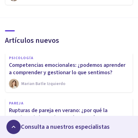
Artículos nuevos
PSICOLOGÍA
Competencias emocionales: ¿podemos aprender
a comprender y gestionar lo que sentimos?
Marian Batle Izquierdo
PAREJA
Rupturas de pareja en verano: ¿por qué la
convivencia intensiva puede pasar factura?
Consulta a nuestros especialistas
Marc Ruiz De Minteguía