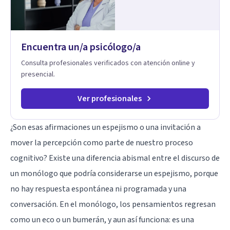
emprendimiento. Temas de ansiedad. Depresión. Temas de
autoestima. Dificultades sexuales. Otros temas que no
figuran en este listado y por los que puedes consultarnos…
Mi primer carrera universitaria es la de Licenciado en
Encuentra un/a psicólogo/a
Administración.
Consulta profesionales verificados con atención online y
presencial.
Ver profesionales
¿Son esas afirmaciones un espejismo o una invitación a
mover la percepción como parte de nuestro proceso
cognitivo? Existe una diferencia abismal entre el discurso de
un monólogo que podría considerarse un espejismo, porque
no hay respuesta espontánea ni programada y una
conversación. En el monólogo, los pensamientos regresan
como un eco o un bumerán, y aun así funciona: es una