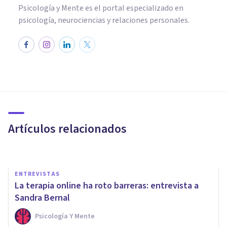
Psicología y Mente es el portal especializado en
psicología, neurociencias y relaciones personales.
ENTREVISTAS
Silvia Fisas: «La realidad
virtual ayuda a controlar el
proceso de terapia»
Artículos relacionados
Bertrand Regader
ENTREVISTAS
La terapia online ha roto barreras: entrevista a
Sandra Bernal
Psicología Y Mente