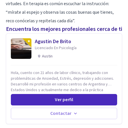
virtudes. En terapia es común escuchar la instrucción:
“mírate al espejo y observa las cosas buenas que tienes,
reco conócelas y repitelas cada día”.
Encuentra los mejores profesionales cerca de ti
Agustin De Brito
Licenciado En Psicología
Austin
Hola, cuento con 21 años de labor clínico, trabajando con
problemáticas de Ansiedad, Estrés, depresión y adicciones.
Desarrollé mi profesión en varios centros de Argentina y
Estados Unidos y actualmente me dedico a la práctica
privada. Utilizo terapias cognitivas conductuales basadas en
Ver perfil
evidencia científica con comprobados resultados. Los
objetivos terapéuticos están centrados en brindar
herramientas concretas para el cambio, que permitan
Contactar
desarrollar nuevas habilidades y estrategias basadas en la
salud y calidad de vida.