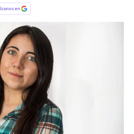
rízanos en