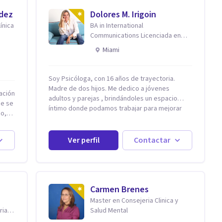
ndez
Dolores M. Irigoin
ínica
BA in International
Communications Licenciada en
Psicologia Filosofia China en
Miami
Harvard
Soy Psicóloga, con 16 años de trayectoria.
Madre de dos hijos. Me dedico a jóvenes
ación
adultos y parejas , brindándoles un espacio
ue se
íntimo donde podamos trabajar para mejorar
eo,
todos los aspectos de sus vidas. Conozco
primero a los padres, en el caso de niños u
 la
adolescentes, para luego seguir la terapia con
Ver perfil
Contactar
sus hijos, apuntalándolos en su futuro personal,
universitario y profesional, siempre
conteniendo paralelamente a los padres y
ión
brindándoles un espacio de seguridad. Hago
r al
terapia de pareja y adultos con método
Carmen Brenes
integrativo. Más información en: intherapy.today
Master en Consejeria Clinica y
ue
ria
Salud Mental