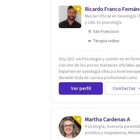
Ricardo Franco Ferná
Master Oficial en Sexología Cl
y Ldo. En psicología
San Francisco
Terapia online
Soy LDO. en Psicología y cuento en mi form
con uno de los pocos masteres oficiales q
imparten en sexología clínica a nivel europ
durante toda mi carrera profesional como
psicólogo-sexólogo he estado enfocado en
Ver perfil
Contactar
terapia sexual desde una perspectiva
multidisciplinar BIO-PSICO-SOCIAL ya que
aunque las bases de mi trabajo son
psicológicas, si no se tienen en considerac
otros factores la terapia puede no funciona
Martha Cardenas A
tener una visión demasiado simplista,
Psicología, Asesoría parental
excluyendo de antemano otros factores q
positiva y respetuosa, Mento
pueden influir. Mi intención es ayudar para
reconexión contigo