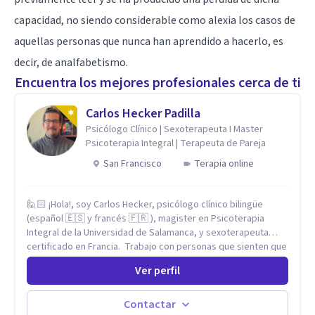
capacidad, no siendo considerable como alexia los casos de
aquellas personas que nunca han aprendido a hacerlo, es
decir, de analfabetismo.
Encuentra los mejores profesionales cerca de ti
Carlos Hecker Padilla
Psicólogo Clínico | Sexoterapeuta I Master
Psicoterapia Integral | Terapeuta de Pareja
San Francisco
Terapia online
🙋🏻 ¡Hola!, soy Carlos Hecker, psicólogo clínico bilingüe
(español 🇪🇸 y francés 🇫🇷 ), magister en Psicoterapia
Integral de la Universidad de Salamanca, y sexoterapeuta
certificado en Francia. Trabajo con personas que sienten que
algo en su vida dejó de calzar: ansiedad que se desborda,
Ver perfil
tristeza que no se va, duelos que se alargan, relaciones que
repiten el mismo patrón o preguntas en torno a la sexualidad
y la identidad que necesitan un espacio seguro para ser
Contactar