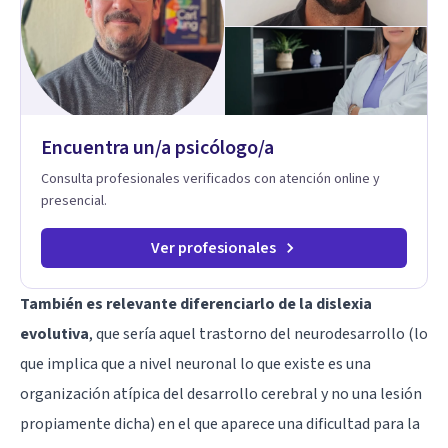
disfunción eréctil, la eyaculación precoz y la falta de deseo
tanto en mujeres como en hombres. La sexualidad es de
enorme importancia tanto para el bienestar físico y mental
como a nivel personal para una buena autoestima y una
relación saludable de pareja.
Encuentra un/a psicólogo/a
Consulta profesionales verificados con atención online y
presencial.
Ver profesionales
También es relevante diferenciarlo de la dislexia
evolutiva
, que sería aquel trastorno del neurodesarrollo (lo
que implica que a nivel neuronal lo que existe es una
organización atípica del desarrollo cerebral y no una lesión
propiamente dicha) en el que aparece una dificultad para la