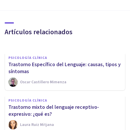
PSICOLOGÍA CLÍNICA
Los 8 tipos de trastornos del
habla
Artículos relacionados
Oscar Castillero Mimenza
PSICOLOGÍA CLÍNICA
Trastorno Específico del Lenguaje: causas, tipos y
síntomas
Oscar Castillero Mimenza
PSICOLOGÍA CLÍNICA
PSICOLOGÍA CLÍNICA
Demencia Semántica: causas,
Trastorno mixto del lenguaje receptivo-
síntomas y tratamiento
expresivo: ¿qué es?
Laura Ruiz Mitjana
Isabel Rovira Salvador