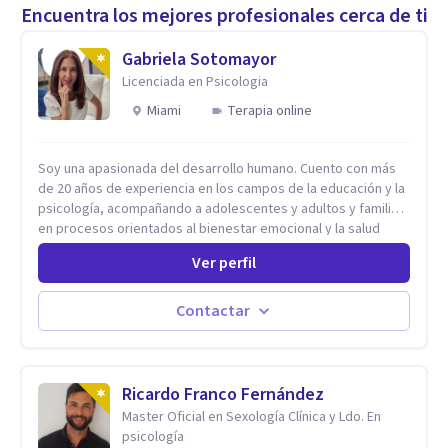
Encuentra los mejores profesionales cerca de ti
Gabriela Sotomayor
Licenciada en Psicologia
Miami
Terapia online
Soy una apasionada del desarrollo humano. Cuento con más
de 20 años de experiencia en los campos de la educación y la
psicología, acompañando a adolescentes y adultos y familias
en procesos orientados al bienestar emocional y la salud
mental. Mi visión es contribuir, a través de mi trabajo, a que
Ver perfil
las personas accedan a una vida más digna, plena y con
sentido. Considero que esto es posible cuando
desarrollamos una mayor conciencia de nuestro mundo
Contactar
interior y de la manera en que nuestras experiencias influyen
en nuestra forma de sentir, pensar y relacionarnos. Mi misión
es ofrecer un espacio de acompañamiento en salud mental
basado en la comprensión, la compasión y el respeto por el
Ricardo Franco Fernández
ritmo de cada persona. Integro conocimientos y herramientas
Master Oficial en Sexología Clínica y Ldo. En
de la psicología con un enfoque informado en trauma para
psicología