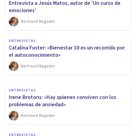
Entrevista a Jesús Matos, autor de 'Un curso de
emociones'
Bertrand Regader
ENTREVISTAS
Francisco J. Martínez: “Hemos
ENTREVISTAS
comenzado a medicalizar las
Catalina Fuster: «Bienestar 10 es un recorrido por
emociones”
el autoconocimiento»
Bertrand Regader
Bertrand Regader
ENTREVISTAS
Irene Brotons: «Hay quienes conviven con los
problemas de ansiedad»
Bertrand Regader
ENTREVISTAS