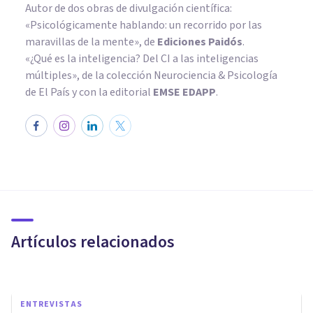
Autor de dos obras de divulgación científica:
«Psicológicamente hablando: un recorrido por las
maravillas de la mente»
, de
Ediciones Paidós
.
«¿Qué es la inteligencia? Del CI a las inteligencias
múltiples», de la colección Neurociencia & Psicología
de El País y con la editorial
EMSE EDAPP
.
ENTREVISTAS
Paz Holguín: «Hay que
anticipar que estas Navidades
no van a ser iguales»
Artículos relacionados
Bertrand Regader
ENTREVISTAS