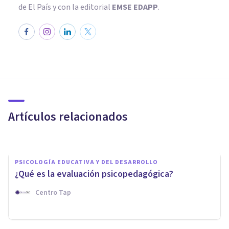
de El País y con la editorial
EMSE EDAPP
.
ENTREVISTAS
Antonio Molina: las adicciones
durante la adolescencia
Artículos relacionados
Fromm Bienestar
PSICOLOGÍA EDUCATIVA Y DEL DESARROLLO
¿Qué es la evaluación psicopedagógica?
Centro Tap
ENTREVISTAS
Grisel Castellanos: cómo