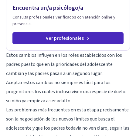
humanos. Te acompaño a encontrar claridad, paz y propósito
Encuentra un/a psicólogo/a
en cada etapa de tu vida.
Consulta profesionales verificados con atención online y
presencial.
Ver profesionales
Estos cambios influyen en los roles establecidos con los
padres puesto que en la prioridades del adolescente
cambian y las padres pasan a un segundo lugar.
Aceptar estos cambios no siempre es fácil para los
progenitores los cuales incluso viven una especie de duelo:
su niño ya empieza a ser adulto.
Los problemas más frecuentes en esta etapa precisamente
son la negociación de los nuevos límites que busca el
adolescente y que los padres todavía no ven claro, seguir las