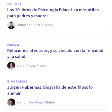
CULTURA
gestionar el divorcio teniendo
Los 10 libros de Psicología Educativa más útiles
hijos pequeños
para padres y madres
Jonathan García-Allen
Psicología Y Mente
PAREJA
Relaciones afectivas, y su vínculo con la felicidad
y la salud
Itziar Arana Rivero
BIOGRAFÍAS
Jürgen Habermas: biografía de este filósofo
alemán
Nahum Montagud Rubio