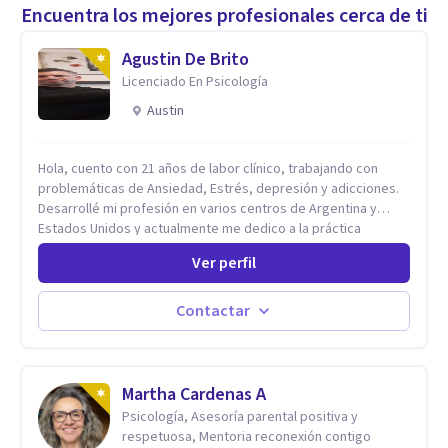
Encuentra los mejores profesionales cerca de ti
Agustin De Brito
Licenciado En Psicología
Austin
Hola, cuento con 21 años de labor clínico, trabajando con
problemáticas de Ansiedad, Estrés, depresión y adicciones.
Desarrollé mi profesión en varios centros de Argentina y
Estados Unidos y actualmente me dedico a la práctica
privada. Utilizo terapias cognitivas conductuales basadas en
Ver perfil
evidencia científica con comprobados resultados. Los
objetivos terapéuticos están centrados en brindar
herramientas concretas para el cambio, que permitan
Contactar
desarrollar nuevas habilidades y estrategias basadas en la
salud y calidad de vida.
Martha Cardenas A
Psicología, Asesoría parental positiva y
respetuosa, Mentoria reconexión contigo