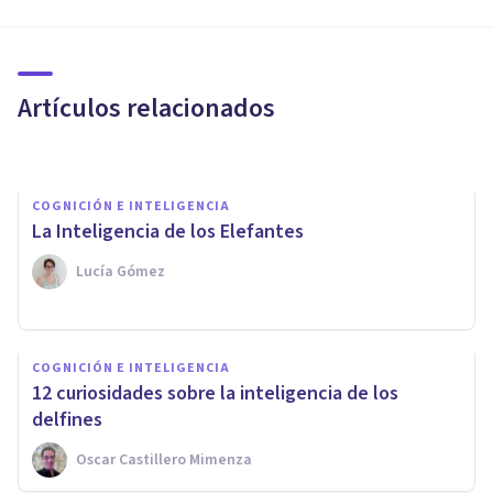
COGNICIÓN E INTELIGENCIA
La inteligencia se hereda de la
madre, revela la ciencia
Artículos relacionados
Xavier Molina
COGNICIÓN E INTELIGENCIA
La Inteligencia de los Elefantes
Lucía Gómez
COGNICIÓN E INTELIGENCIA
COGNICIÓN E INTELIGENCIA
12 curiosidades sobre la inteligencia de los
¿Tienen cognición los insectos?
delfines
Oscar Castillero Mimenza
Nahum Montagud Rubio