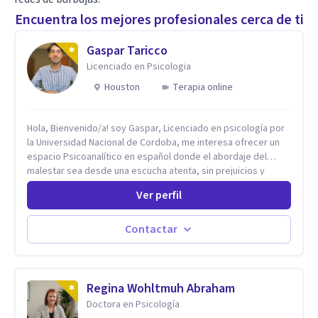
Encuentra los mejores profesionales cerca de ti
Gaspar Taricco
Licenciado en Psicologia
Houston
Terapia online
Hola, Bienvenido/a! soy Gaspar, Licenciado en psicología por
la Universidad Nacional de Cordoba, me interesa ofrecer un
espacio Psicoanalítico en español donde el abordaje del
malestar sea desde una escucha atenta, sin prejuicios y
rescatando lo singular de cada caso, sin caer en etiquetas.
Ver perfil
Considero que todas las personas en algún momento pueden
sufrir y cada una por cuestiones particulares, es en mi
espacio donde se le dará un lugar a esas cuestiones
Contactar
singulares de cada uno, para luego generar cambios. Soy una
persona en constante formación, actualmente curso
seminarios, una especialización en psicoanálisis y también
investigo. Siempre en la búsqueda de ser un mejor
Regina Wohltmuh Abraham
profesional.
Doctora en Psicología