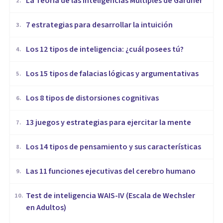
La Teoría de las Inteligencias Múltiples de Gardner
2
.
7 estrategias para desarrollar la intuición
3
.
Los 12 tipos de inteligencia: ¿cuál posees tú?
4
.
Los 15 tipos de falacias lógicas y argumentativas
5
.
Los 8 tipos de distorsiones cognitivas
6
.
13 juegos y estrategias para ejercitar la mente
7
.
Los 14 tipos de pensamiento y sus características
8
.
Las 11 funciones ejecutivas del cerebro humano
9
.
Test de inteligencia WAIS-IV (Escala de Wechsler
10
.
en Adultos)