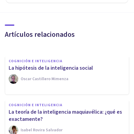
COGNICIÓN E INTELIGENCIA
Inteligencia General: ¿qué es y
cómo ha evolucionado?
Artículos relacionados
Albert Giberga
COGNICIÓN E INTELIGENCIA
La hipótesis de la inteligencia social
Oscar Castillero Mimenza
COGNICIÓN E INTELIGENCIA
COGNICIÓN E INTELIGENCIA
¿Son más inteligentes los gatos
La teoría de la inteligencia maquiavélica: ¿qué es
o los perros?
exactamente?
Isabel Rovira Salvador
Luis Martínez-Casasola Hernández