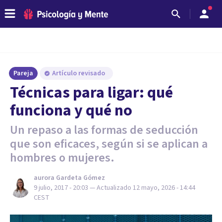
Pareja
Artículo revisado
Técnicas para ligar: qué
funciona y qué no
Un repaso a las formas de seducción
que son eficaces, según si se aplican a
hombres o mujeres.
​aurora Gardeta Gómez
9 julio, 2017 - 20:03
— Actualizado
12 mayo, 2026 - 14:44
CEST