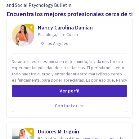
and Social Psychology Bulletin.
Encuentra los mejores profesionales cerca de ti
Nancy Carolina Damian
Psicóloga/ Life Coach
Los Angeles
Durante nuestra estancia en este mundo, la vida nos forza a
experimentar infinidad de circuntancias. El permitirnos sentir
todo nuestro cuerpo y entender nuestro maravilloso cerebro,
es fundamental para poder apreciarlas. Es por eso que, Nancy
Damian esta dispuesta a brindarte una mano amiga atravez de
Ver perfil
herramientas fundamentales para crecer y fortalecer tu
mente, alma y SER. El cómo percibimos y manejamos
nuestros diarios sucesos es el detonator que nos lleva al
Contactar
resultado de efectos impactantes que se nos quedaran
memorables. Ayudar a otros seres humanos a disfrutar de la
hermosa vida que hay, es mi placer y deleite ya que ser FELIZ
es derecho de toda la GENTE.
Dolores M. Irigoin
BA in International Communications Licenciada