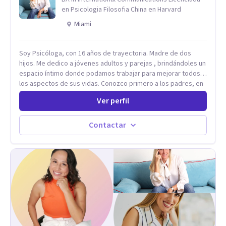
en Psicologia Filosofia China en Harvard
Miami
Soy Psicóloga, con 16 años de trayectoria. Madre de dos
hijos. Me dedico a jóvenes adultos y parejas , brindándoles un
espacio íntimo donde podamos trabajar para mejorar todos
los aspectos de sus vidas. Conozco primero a los padres, en
el caso de niños u adolescentes, para luego seguir la terapia
Ver perfil
con sus hijos, apuntalándolos en su futuro personal,
universitario y profesional, siempre conteniendo
paralelamente a los padres y brindándoles un espacio de
Contactar
seguridad. Hago terapia de pareja y adultos con método
integrativo. Más información en: intherapy.today