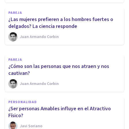
PAREJA
PAREJA
Las 14 mejores técnicas de
​¿Las mujeres prefieren a los hombres fuertes o
seducción, según los expertos
delgados? La ciencia responde
Juan Armando Corbin
Juan Armando Corbin
PAREJA
​¿Cómo son las personas que nos atraen y nos
cautivan?
Juan Armando Corbin
PERSONALIDAD
¿Ser personas Amables influye en el Atractivo
Físico?
Javi Soriano