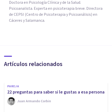
Doctora en Psicología Clínica y de la Salud.
Psicoanalista. Experta en psicoterapia breve. Directora
de CEPSI (Centro de Psicoterapia y Psicoanálisis) en
Cáceres y Salamanca.
PAREJA
El rasgo que más nos atrae a
primera vista (según la
ciencia)
Artículos relacionados
Juan Armando Corbin
PAREJA
22 preguntas para saber si le gustas a esa persona
Juan Armando Corbin