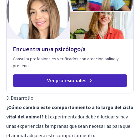
cada menor, dejando de lado las etiquetas y los tecnicismos.
Mi forma de trabajar se centra en entender las emociones
que hay detrás del comportamiento, ayudándoles a
desarrollar la confianza necesaria para superar sus retos y
fortaleciendo la comunicación entre ustedes. Acompaño a
niños y adolescentes que están lidiando con la ansiedad, la
timidez, la rebeldía o dificultades escolares, así como a
Encuentra un/a psicólogo/a
padres que buscan orientación y pautas claras para educar
sin perder la paciencia ni el control. Si estás listo para dar el
Consulta profesionales verificados con atención online y
primer paso hacia una convivencia familiar más armoniosa,
presencial.
agenda tu sesión y empecemos a trabajar juntos.
Ver profesionales
3. Desarrollo
¿Cómo cambia este comportamiento a lo largo del ciclo
vital del animal?
El experimentador debe dilucidar si hay
unas experiencias tempranas que sean necesarias para que
el animal adquiera este comportamiento.