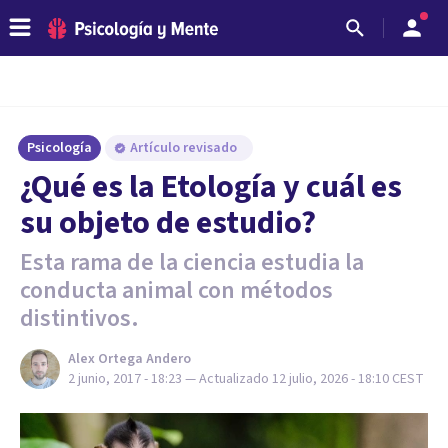
Psicología
Artículo revisado
¿Qué es la Etología y cuál es
su objeto de estudio?
Esta rama de la ciencia estudia la
conducta animal con métodos
distintivos.
Alex Ortega Andero
2 junio, 2017 - 18:23
— Actualizado
12 julio, 2026 - 18:10
CEST