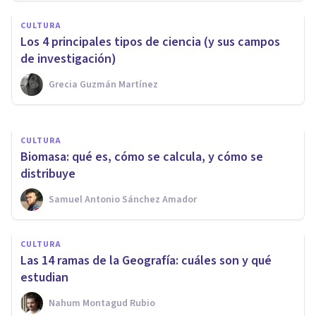
NEUROCIENCIAS
CULTURA
¿Qué es un conectoma? Los
Los 4 principales tipos de ciencia (y sus campos
nuevos mapas del cerebro
de investigación)
Grecia Guzmán Martínez
Arturo Torres
CULTURA
Biomasa: qué es, cómo se calcula, y cómo se
distribuye
Samuel Antonio Sánchez Amador
CULTURA
Las 14 ramas de la Geografía: cuáles son y qué
estudian
Nahum Montagud Rubio