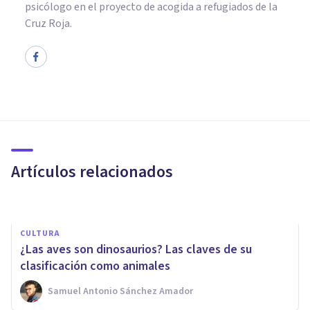
psicólogo en el proyecto de acogida a refugiados de la
Cruz Roja.
BIOGRAFÍAS
Konrad Lorenz: biografía y
teoría del padre de la etología
Artículos relacionados
Arturo Torres
CULTURA
¿Las aves son dinosaurios? Las claves de su
clasificación como animales
Samuel Antonio Sánchez Amador