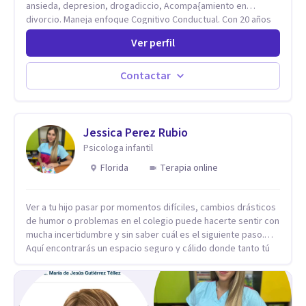
ansieda, depresion, drogadiccio, Acompa{amiento en
divorcio. Maneja enfoque Cognitivo Conductual. Con 20 años
de experiencia, constantemente capacitandose en las
Ver perfil
diferntes areas de la Salud Mental.
Contactar
Jessica Perez Rubio
Psicologa infantil
Florida
Terapia online
Ver a tu hijo pasar por momentos difíciles, cambios drásticos
de humor o problemas en el colegio puede hacerte sentir con
mucha incertidumbre y sin saber cuál es el siguiente paso.
Aquí encontrarás un espacio seguro y cálido donde tanto tú
como tus hijos se sentirán realmente escuchados,
comprendidos y apoyados para recuperar la tranquilidad en
casa. Me especializo en guiar a familias a través de
herramientas prácticas y dinámicas adaptadas a la edad de