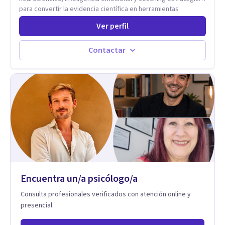
para convertir la evidencia científica en herramientas
prácticas que mejoran la forma en que las personas viven,
Ver perfil
aman, lideran y se comunican. Con más de 20 años de
experiencia, acompaña a personas, parejas y líderes en
procesos de desarrollo personal y profesional. Su trabajo se
Contactar
centra en la regulación emocional, las relaciones de pareja, la
comunicación efectiva y el liderazgo consciente. Su
metodología combina psicología contemporánea,
neurociencias y estrategias de cambio basadas en evidencia
para fortalecer la autoestima, desarrollar habilidades
socioemocionales y promover cambios sostenibles. Como
divulgador científico, acerca la psicología y las neurociencias
a la vida cotidiana mediante contenidos claros, rigurosos y
aplicables, con el propósito de impulsar un bienestar integral.
Encuentra un/a psicólogo/a
Consulta profesionales verificados con atención online y
presencial.