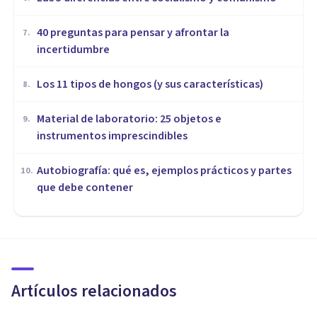
40 preguntas para pensar y afrontar la
7
.
incertidumbre
Los 11 tipos de hongos (y sus características)
8
.
Material de laboratorio: 25 objetos e
9
.
instrumentos imprescindibles
Autobiografía: qué es, ejemplos prácticos y partes
10
.
que debe contener
ORGANIZACIONES, RECURSOS HUMANOS Y MARKETING
Marketing Emocional:
llegando al corazón del cliente
Artículos relacionados
Jonathan García-Allen