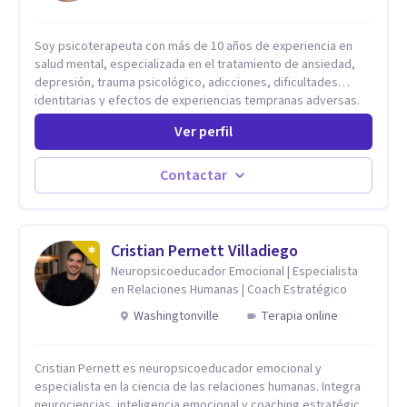
Soy psicoterapeuta con más de 10 años de experiencia en
salud mental, especializada en el tratamiento de ansiedad,
depresión, trauma psicológico, adicciones, dificultades
identitarias y efectos de experiencias tempranas adversas.
Ofrezco un espacio terapéutico seguro, confidencial y
Ver perfil
profundamente humano, donde el dolor emocional puede
transformarse en autoconocimiento, regulación emocional y
bienestar. Trabajo desde un enfoque integrativo que combina
Contactar
psicoanálisis, terapia somática y de trauma, psicología
corporal, Mentalization Based Therapy (MBT), hipnoterapia y
respiración neurodinámica, integrando actualmente la
Psicología Analítica Junguiana. Mi abordaje también incorpora
Cristian Pernett Villadiego
perspectivas interculturales, ecopsicología y el trabajo
Neuropsicoeducador Emocional | Especialista
simbólico con el inconsciente, entendiendo que cada
en Relaciones Humanas | Coach Estratégico
proceso terapéutico es único y requiere una mirada
Washingtonville
Terapia online
personalizada.
Cristian Pernett es neuropsicoeducador emocional y
especialista en la ciencia de las relaciones humanas. Integra
neurociencias, inteligencia emocional y coaching estratégico