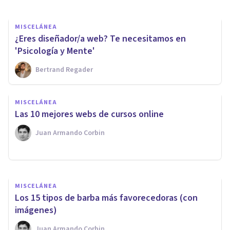
MISCELÁNEA
¿Eres diseñador/a web? Te necesitamos en
'Psicología y Mente'
Bertrand Regader
MISCELÁNEA
MISCELÁNEA
Las 5 diferencias entre
Las 10 mejores webs de cursos online
socialismo y comunismo
Juan Armando Corbin
Arturo Torres
MISCELÁNEA
​Los 15 tipos de barba más favorecedoras (con
imágenes)
Juan Armando Corbin