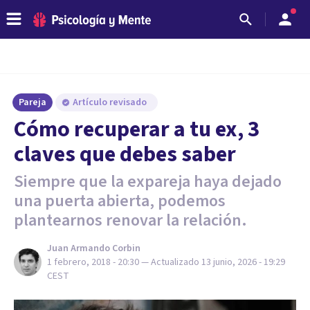
Pareja
Artículo revisado
Cómo recuperar a tu ex, 3
claves que debes saber
Siempre que la expareja haya dejado
una puerta abierta, podemos
plantearnos renovar la relación.
Juan Armando Corbin
1 febrero, 2018 - 20:30
— Actualizado
13 junio, 2026 - 19:29
CEST