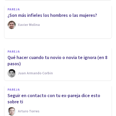
PSICOLOGÍA CLÍNICA
PAREJA
3 causas de la falta de deseo
¿Son más infieles los hombres o las mujeres?
sexual
Xavier Molina
Esther Jiménez García
PAREJA
Qué hacer cuando tu novio o novia te ignora (en 8
pasos)
Juan Armando Corbin
PAREJA
Seguir en contacto con tu ex-pareja dice esto
sobre ti
Arturo Torres