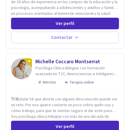
de 20 años de experiencia en los campos de la educación y la
psicología, acompañando a adolescentes y adultos y familias
en procesos orientados al bienestar emocional y la salud
mental. Mi visión es contribuir, a través de mi trabajo, a que
Ver perfil
las personas accedan a una vida más digna, plena y con
sentido. Considero que esto es posible cuando
desarrollamos una mayor conciencia de nuestro mundo
Contactar
interior y de la manera en que nuestras experiencias influyen
en nuestra forma de sentir, pensar y relacionarnos. Mi misión
es ofrecer un espacio de acompañamiento en salud mental
basado en la comprensión, la compasión y el respeto por el
Michelle Coccaro Montserrat
ritmo de cada persona. Integro conocimientos y herramientas
Psicóloga Clínica Bilingüe con formación
de la psicología con un enfoque informado en trauma para
avanzada en TCC, Neurociencias e Inteligencia
ayudar a mis clientes a comprender sus conflictos internos,
Emocional.
Weston
Terapia online
fortalecer sus recursos personales, desarrollar nuevas
estrategias de afrontamiento y avanzar con mayor claridad,
resiliencia y bienestar. Creo profundamente en la
👋🏽¡Hola! Sé que abrirte con alguien desconocido puede ser
autoconciencia como un camino fundamental para la
un reto. Por eso quiero contarte un poco sobre quién soy y
transformación personal y para construir una vida más
cómo trabajo, para que te sientas seguro al dar este paso.
auténtica y significativa.
Soy psicóloga clínica bilingüe con más de una década de
experiencia. He dictado conferencias, escrito artículos y
Ver perfil
ejercido como profesora universitaria. Un dato curioso: he