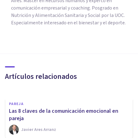
Aires. Máster en Recursos humanos y experto en
comunicación empresarial y coaching. Posgrado en
Nutrición y Alimentación Sanitaria y Social por la UOC.
Especialmente interesado en el bienestar y el deporte.
PAREJA
¿Tu relación de pareja es
problemática? Los detalles
cuentan
Artículos relacionados
Ana Romero Gómez
PAREJA
Las 8 claves de la comunicación emocional en
pareja
Javier Ares Arranz