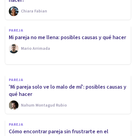
hacer?
Chiara Fabian
PAREJA
PAREJA
Mi pareja no me llena: posibles causas y qué hacer
En pareja: ¿Persigues o evitas?
Mario Arrimada
Alia Pérez
PAREJA
'Mi pareja solo ve lo malo de mí': posibles causas y
qué hacer
Nahum Montagud Rubio
PAREJA
Cómo encontrar pareja sin frustrarte en el