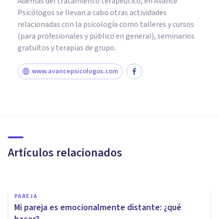
Además del tratamiento terapéutico, en Avance
Psicólogos se llevan a cabo otras actividades
relacionadas con la psicología como talleres y cursos
(para profesionales y público en general), seminarios
gratuitos y terapias de grupo.
www.avancepsicologos.com
PAREJA
​Escoger pareja: 5 aspectos
importantes a tener en cuenta
Artículos relacionados
Esther Cabezas Gutiérrez
PAREJA
Mi pareja es emocionalmente distante: ¿qué