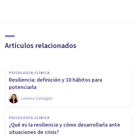
PSICOLOGÍA
Adaptación hedónica: ¿cómo
modulamos nuestra búsqueda
del bienestar?
Artículos relacionados
Laura Ruiz Mitjana
PSICOLOGÍA CLÍNICA
Resiliencia: definición y 10 hábitos para
potenciarla
Lorena Sahagún
DEPORTE
Los 4 beneficios de la
PSICOLOGÍA CLÍNICA
Psicología deportiva en el
¿Qué es la resiliencia y cómo desarrollarla ante
bienestar psicológico
situaciones de crisis?