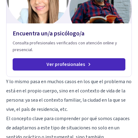
dificultades en el deseo, intimidad, orientación o identidad.
Busco que el espacio terapéutico sea un lugar donde puedas
hablar de estos temas sin juicios, con respeto y libertad.
Trabajo con objetivos claros y realistas, sin fórmulas rígidas:
combinamos profundidad emocional con una mirada práctica
Encuentra un/a psicólogo/a
sobre tu vida diaria.
Consulta profesionales verificados con atención online y
presencial.
Ver profesionales
Y lo mismo pasa en muchos casos en los que el problema no
está en el propio cuerpo, sino en el contexto de vida de la
persona: ya sea el contexto familiar, la ciudad en la que se
vive, el país de residencia, etc.
El concepto clave para comprender por qué somos capaces
de adaptarnos a este tipo de situaciones no solo en un
sentido práctico o instrumental, sino también