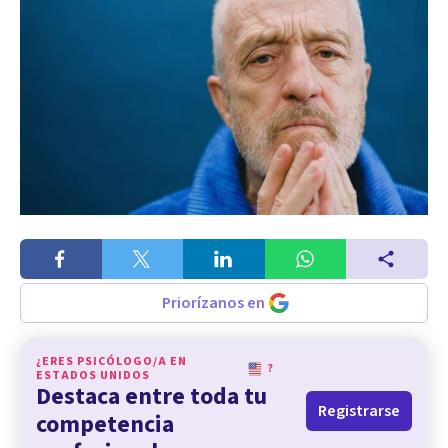
Priorízanos en
¿ERES PSICÓLOGO/A EN
?
ESTADOS UNIDOS
Destaca entre toda tu
Registrarse
competencia