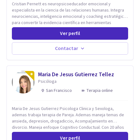
Cristian Pernett es neuropsicoeducador emocional y
especialista en la ciencia de las relaciones humanas. Integra
neurociencias, inteligencia emocional y coaching estratégico
para convertir la evidencia científica en herramientas
prácticas que mejoran la forma en que las personas viven,
Ver perfil
aman, lideran y se comunican. Con más de 20 años de
experiencia, acompaña a personas, parejas y líderes en
procesos de desarrollo personal y profesional. Su trabajo se
Contactar
centra en la regulación emocional, las relaciones de pareja, la
comunicación efectiva y el liderazgo consciente. Su
metodología combina psicología contemporánea,
neurociencias y estrategias de cambio basadas en evidencia
Maria De Jesus Gutierrez Tellez
para fortalecer la autoestima, desarrollar habilidades
Psicóloga
socioemocionales y promover cambios sostenibles. Como
San Francisco
Terapia online
divulgador científico, acerca la psicología y las neurociencias
a la vida cotidiana mediante contenidos claros, rigurosos y
aplicables, con el propósito de impulsar un bienestar integral.
Maria De Jesus Gutierrez Psicologa Clinica y Sexologa,
ademas trabaja terapia de Pareja. Ademas maneja temas de
ansieda, depresion, drogadiccio, Acompa{amiento en
divorcio. Maneja enfoque Cognitivo Conductual. Con 20 años
de experiencia, constantemente capacitandose en las
Ver perfil
diferntes areas de la Salud Mental.