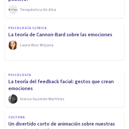
Terapéutica En Alza
PSICOLOGÍA
Efecto de Mera Exposición: qué
PSICOLOGÍA CLÍNICA
es y cómo se expresa en
La teoría de Cannon-Bard sobre las emociones
psicología
Laura Ruiz Mitjana
Laura Ruiz Mitjana
PSICOLOGÍA
La teoría del feedback facial: gestos que crean
emociones
Grecia Guzmán Martínez
CULTURA
Un divertido corto de animación sobre nuestras