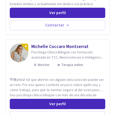
Estados Unidos y actualmente me dedico a la práctica
privada. Utilizo terapias cognitivas conductuales basadas en
Ver perfil
evidencia científica con comprobados resultados. Los
objetivos terapéuticos están centrados en brindar
herramientas concretas para el cambio, que permitan
Contactar
desarrollar nuevas habilidades y estrategias basadas en la
salud y calidad de vida.
Michelle Coccaro Montserrat
Psicóloga Clínica Bilingüe con formación
avanzada en TCC, Neurociencias e Inteligencia
Emocional.
Weston
Terapia online
👋🏽¡Hola! Sé que abrirte con alguien desconocido puede ser
un reto. Por eso quiero contarte un poco sobre quién soy y
cómo trabajo, para que te sientas seguro al dar este paso.
Soy psicóloga clínica bilingüe con más de una década de
experiencia. He dictado conferencias, escrito artículos y
Ver perfil
ejercido como profesora universitaria. Un dato curioso: he
vivido en varios países y conozco de primera mano lo que