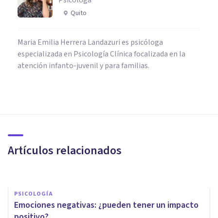
Quito
Maria Emilia Herrera Landazuri es psicóloga
especializada en Psicología Clínica focalizada en la
atención infanto-juvenil y para familias.
PSICOLOGÍA
Emociones neutras: qué son,
para qué sirven y cómo nos
afectan
Artículos relacionados
Mario Arrimada
PSICOLOGÍA
Emociones negativas: ¿pueden tener un impacto
positivo?