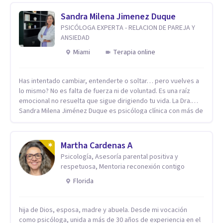
Sandra Milena Jimenez Duque
PSICÓLOGA EXPERTA - RELACION DE PAREJA Y
ANSIEDAD
Miami
Terapia online
Has intentado cambiar, entenderte o soltar… pero vuelves a
lo mismo? No es falta de fuerza ni de voluntad. Es una raíz
emocional no resuelta que sigue dirigiendo tu vida. La Dra.
Sandra Milena Jiménez Duque es psicóloga clínica con más de
10 años de experiencia, reconocida como una de las
profesionales más destacadas en el abordaje profundo de la
ansiedad, la baja autoestima, la dependencia emocional y los
Martha Cardenas A
conflictos de pareja. Ha trabajado con pacientes en
Psicología, Asesoría parental positiva y
diferentes países, acompañando procesos complejos. Su
respetuosa, Mentoria reconexión contigo
enfoque terapéutico se diferencia por una premisa clara: no
trabaja el síntoma, trabaja la raíz que lo origina. Su
Florida
metodología interviene en tres niveles: regulación del
sistema emocional, reprocesamiento de heridas de la
hija de Dios, esposa, madre y abuela. Desde mi vocación
infancia y reestructuración cognitiva profunda, permitiendo
como psicóloga, unida a más de 30 años de experiencia en el
transformar patrones, emociones y decisiones desde su