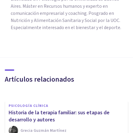
Aires. Máster en Recursos humanos y experto en
comunicación empresarial y coaching. Posgrado en
Nutrición y Alimentación Sanitaria y Social por la UOC.
Especialmente interesado en el bienestar y el deporte.
PSICOLOGÍA SOCIAL Y RELACIONES PERSONALES
¿Que es la teoría de las
representaciones sociales?
Artículos relacionados
Isabel Rovira Salvador
PSICOLOGÍA CLÍNICA
Historia de la terapia familiar: sus etapas de
desarrollo y autores
Grecia Guzmán Martínez