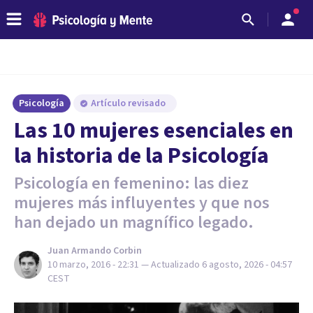
Psicología
Artículo revisado
​Las 10 mujeres esenciales en
la historia de la Psicología
Psicología en femenino: las diez
mujeres más influyentes y que nos
han dejado un magnífico legado.
Juan Armando Corbin
10 marzo, 2016 - 22:31
— Actualizado
6 agosto, 2026 - 04:57
CEST