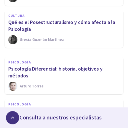
BIOGRAFÍAS
CULTURA
Jürgen Habermas: biografía de
Qué es el Posestructuralismo y cómo afecta a la
este filósofo alemán
Psicología
Grecia Guzmán Martínez
Nahum Montagud Rubio
PSICOLOGÍA
Psicología Diferencial: historia, objetivos y
métodos
Arturo Torres
PSICOLOGÍA
Psicología Humanista: historia, teoría y principios
Consulta a nuestros especialistas
básicos