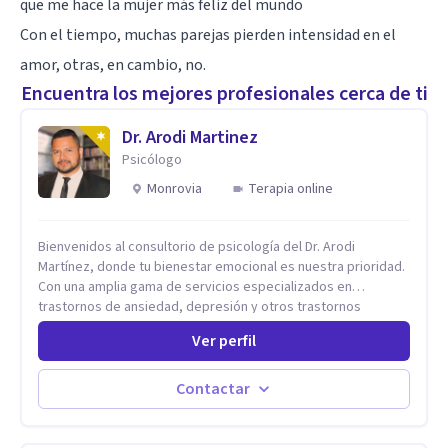
que me hace la mujer más feliz del mundo
Con el tiempo, muchas parejas pierden intensidad en el
amor, otras, en cambio, no.
Encuentra los mejores profesionales cerca de ti
Dr. Arodi Martinez
Psicólogo
Monrovia
Terapia online
Bienvenidos al consultorio de psicología del Dr. Arodi
Martínez, donde tu bienestar emocional es nuestra prioridad.
Con una amplia gama de servicios especializados en
trastornos de ansiedad, depresión y otros trastornos
emocionales, estamos dedicados a ofrecerte el mejor
Ver perfil
tratamiento para mejorar tu salud mental. En nuestro
consultorio, ofrecemos una variedad de terapias y
tratamientos diseñados para satisfacer tus necesidades
Contactar
específicas: Terapia para Trastornos de Ansiedad y
Depresión: Somos expertos en el tratamiento de la ansiedad
y la depresión, utilizando enfoques basados en evidencia