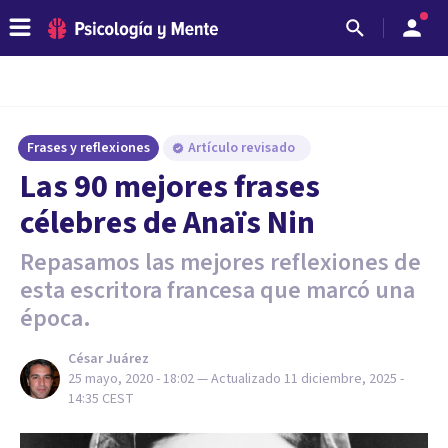
Frases y reflexiones
Artículo revisado
Las 90 mejores frases
célebres de Anaïs Nin
Repasamos las mejores reflexiones de
esta escritora francesa que marcó una
época.
César Juárez
25 mayo, 2020 - 18:02
— Actualizado
11 diciembre, 2025 -
14:35
CEST