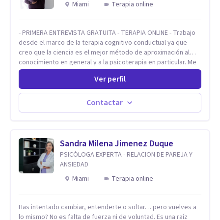
Miami
Terapia online
- PRIMERA ENTREVISTA GRATUITA - TERAPIA ONLINE - Trabajo
desde el marco de la terapia cognitivo conductual ya que
creo que la ciencia es el mejor método de aproximación al
conocimiento en general y a la psicoterapia en particular. Me
interesan los procesos de cambio conductual por los que una
Ver perfil
persona pueda alcanzar sus objetivos, transitando,
aceptando y modificando sus patrones cognitivos y
emocionales. Abordo patologías específicas como trastornos
Contactar
de ansiedad y del ánimo, y también crisis vitales y procesos
de crecimiento personal.
Sandra Milena Jimenez Duque
PSICÓLOGA EXPERTA - RELACION DE PAREJA Y
ANSIEDAD
Miami
Terapia online
Has intentado cambiar, entenderte o soltar… pero vuelves a
lo mismo? No es falta de fuerza ni de voluntad. Es una raíz