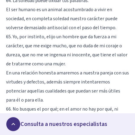
64. La soledad puede oxidar tus palabras.
El ser humano es un animal acostumbrado a vivir en
sociedad, en completa soledad nuestro carácter puede
volverse demasiado antisocial con el paso del tiempo.
65. Yo, por instinto, elijo un hombre que da fuerza a mi
carácter, que me exige mucho, que no duda de mi coraje o
dureza, que no me ve ingenua ni inocente, que tiene el valor
de tratarme como una mujer.
En una relación honesta amaremos a nuestra pareja con sus
virtudes y defectos, además siempre intentaremos
potenciar aquellas cualidades que puedan ser más útiles
para él o para ella.
66. No busques el por qué; en el amor no hay por qué, ni
razón, ni explicación, ni solución.
Consulta a nuestros especialistas
Podemos amar a alguien y no saber por qué le amamos, uno