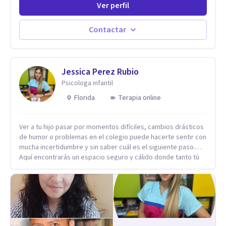
Ver perfil
profesional he acompañado a muchas Familias y Parejas con
distintas problemáticas como el manejo del estrés,
Autoestima, Gestión de la Ira, Depresión, Retos en la Crianza,
Contactar
Codependencia, Celos, entre otros. Cuento con más de 12
años de experiencia en el área de la Salud mental y he
trabajado en distintos contextos clínicos con niños,
Adolescentes y Adultos
Jessica Perez Rubio
Psicologa infantil
Florida
Terapia online
Ver a tu hijo pasar por momentos difíciles, cambios drásticos
de humor o problemas en el colegio puede hacerte sentir con
mucha incertidumbre y sin saber cuál es el siguiente paso.
Aquí encontrarás un espacio seguro y cálido donde tanto tú
como tus hijos se sentirán realmente escuchados,
comprendidos y apoyados para recuperar la tranquilidad en
casa. Me especializo en guiar a familias a través de
herramientas prácticas y dinámicas adaptadas a la edad de
cada menor, dejando de lado las etiquetas y los tecnicismos.
Mi forma de trabajar se centra en entender las emociones