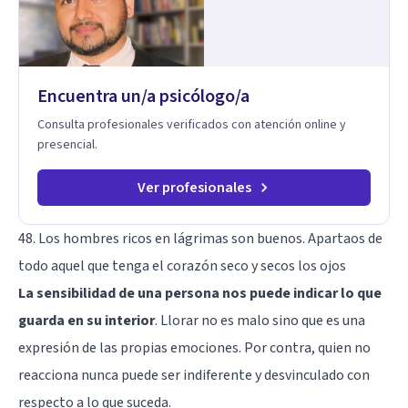
que hay detrás del comportamiento, ayudándoles a
desarrollar la confianza necesaria para superar sus retos y
fortaleciendo la comunicación entre ustedes. Acompaño a
niños y adolescentes que están lidiando con la ansiedad, la
timidez, la rebeldía o dificultades escolares, así como a
Encuentra un/a psicólogo/a
padres que buscan orientación y pautas claras para educar
sin perder la paciencia ni el control. Si estás listo para dar el
Consulta profesionales verificados con atención online y
primer paso hacia una convivencia familiar más armoniosa,
presencial.
agenda tu sesión y empecemos a trabajar juntos.
Ver profesionales
48. Los hombres ricos en lágrimas son buenos. Apartaos de
todo aquel que tenga el corazón seco y secos los ojos
La sensibilidad de una persona nos puede indicar lo que
guarda en su interior
. Llorar no es malo sino que es una
expresión de las propias emociones. Por contra, quien no
reacciona nunca puede ser indiferente y desvinculado con
respecto a lo que suceda.