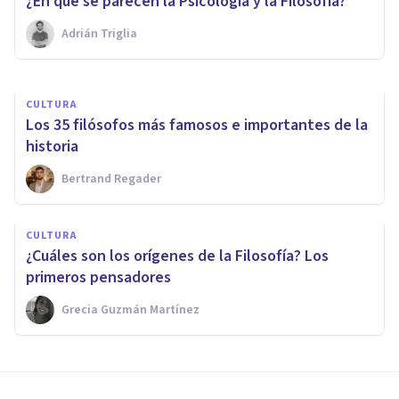
Aristóteles
​¿En qué se parecen la Psicología y la Filosofía?
Adrián Triglia
Laura Ruiz Mitjana
CULTURA
Los 35 filósofos más famosos e importantes de la
historia
Bertrand Regader
CULTURA
¿Cuáles son los orígenes de la Filosofía? Los
primeros pensadores
Grecia Guzmán Martínez