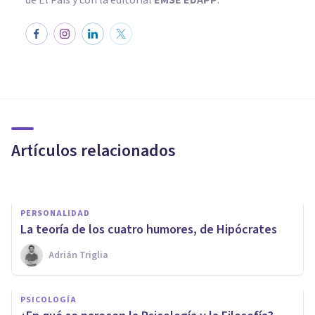
de El País y con la editorial
EMSE EDAPP
.
PSICOLOGÍA
​La teoría del conocimiento de
Aristóteles, en 4 claves
Artículos relacionados
Arturo Torres
PERSONALIDAD
​La teoría de los cuatro humores, de Hipócrates
Adrián Triglia
CULTURA
Los 4 tipos de causas según
PSICOLOGÍA