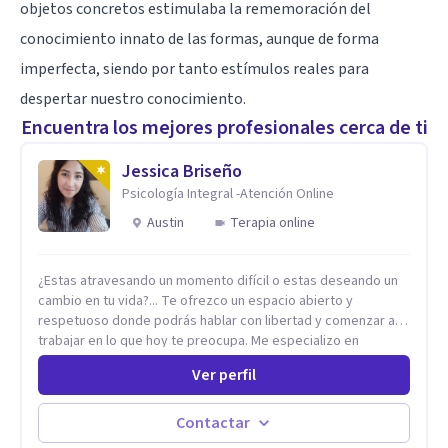
objetos concretos estimulaba la rememoración del
conocimiento innato de las formas, aunque de forma
imperfecta, siendo por tanto estímulos reales para
despertar nuestro conocimiento.
Encuentra los mejores profesionales cerca de ti
Jessica Briseño
Psicología Integral -Atención Online
Austin
Terapia online
¿Estas atravesando un momento difícil o estas deseando un
cambio en tu vida?... Te ofrezco un espacio abierto y
respetuoso donde podrás hablar con libertad y comenzar a
trabajar en lo que hoy te preocupa. Me especializo en
Trastornos de Ansiedad y a lo largo de mi experiencia
Ver perfil
profesional he acompañado a muchas Familias y Parejas con
distintas problemáticas como el manejo del estrés,
Autoestima, Gestión de la Ira, Depresión, Retos en la Crianza,
Contactar
Codependencia, Celos, entre otros. Cuento con más de 12