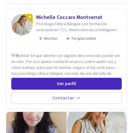
años de experiencia en el área de la Salud mental y he
trabajado en distintos contextos clínicos con niños,
Adolescentes y Adultos
Michelle Coccaro Montserrat
Psicóloga Clínica Bilingüe con formación
avanzada en TCC, Neurociencias e Inteligencia
Emocional.
Weston
Terapia online
👋🏽¡Hola! Sé que abrirte con alguien desconocido puede ser
un reto. Por eso quiero contarte un poco sobre quién soy y
cómo trabajo, para que te sientas seguro al dar este paso.
Soy psicóloga clínica bilingüe con más de una década de
experiencia. He dictado conferencias, escrito artículos y
Ver perfil
ejercido como profesora universitaria. Un dato curioso: he
vivido en varios países y conozco de primera mano lo que
significa ser migrante, adaptarse a los cambios y empezar de
Contactar
nuevo.