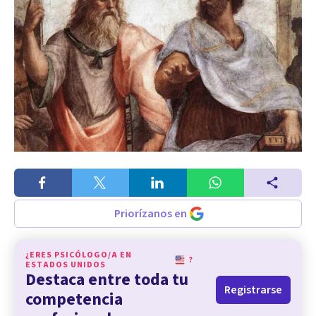
Priorízanos en
¿ERES PSICÓLOGO/A EN
?
ESTADOS UNIDOS
Destaca entre toda tu
Registrarse
competencia