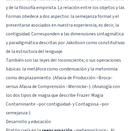
y de la filosofía empirista. La relación entre los objetos y las
Formas obedece a dos aspectos: la semejanza formal y el
presentarse asociados en nuestra experiencia, es decir, la
contigüidad. Corresponden a las dimensiones sintagmática
y paradigmática descritas por Jakobson como constitutivas
de la
estructura del lenguaje
.
También son las leyes del Inconsciente, o sus operaciones
básicas: la metáfora como condensación y la metonimia
como desplazamiento. (Afasia de Producción –Broca–
versus Afasia de Comprensión –Wernicke–). (Analogía con
los dos tipos de magia que describe Frazer: Magia
Contaminante –por contigüidad‑ y Contagiosa –por
semejanza‑)
Desarrollo y educación
Platón creía en la
reencarnación
–metempsícosis–. Al