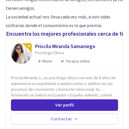
tienen amigos.
La sociedad actual nos lleva cada vez más, a vivir vidas
solitarias donde el consumismo es lo que premia.
Encuentra los mejores profesionales cerca de ti
Priscila Miranda Samaniego
Psicóloga Clínica
Miami
Terapia online
Priscila Miranda S., es psicóloga clínica con más de 8 años de
experiencia acompañando a adolescentes y adultos en sus
procesos de crecimiento y bienestar emocional. Su
formación se realizó en Ecuador y España. Además, cuenta
con un Máster en Psicooncología (INEFOC) y diversos
Ver perfil
diplomados que respaldan su práctica profesional. Se
especializo en ansiedad, autoestima, dependencia
emocional, depresión, desarrollo personal, prevención del
Contactar
suicidio, crisis vitales y terapia de pareja, siempre con un