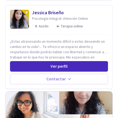
enfoque humano, ético y personalizado. Toda la atención es
100% online, lo que te permite: Recibir terapia desde la
comodidad y privacidad de tu propio espacio. Acceder a un
Jessica Briseño
acompañamiento profesional sin importar en qué lugar te
Psicología Integral -Atención Online
encuentres.
Austin
Terapia online
¿Estas atravesando un momento difícil o estas deseando un
cambio en tu vida?... Te ofrezco un espacio abierto y
respetuoso donde podrás hablar con libertad y comenzar a
trabajar en lo que hoy te preocupa. Me especializo en
Trastornos de Ansiedad y a lo largo de mi experiencia
Ver perfil
profesional he acompañado a muchas Familias y Parejas con
distintas problemáticas como el manejo del estrés,
Autoestima, Gestión de la Ira, Depresión, Retos en la Crianza,
Contactar
Codependencia, Celos, entre otros. Cuento con más de 12
años de experiencia en el área de la Salud mental y he
trabajado en distintos contextos clínicos con niños,
Adolescentes y Adultos