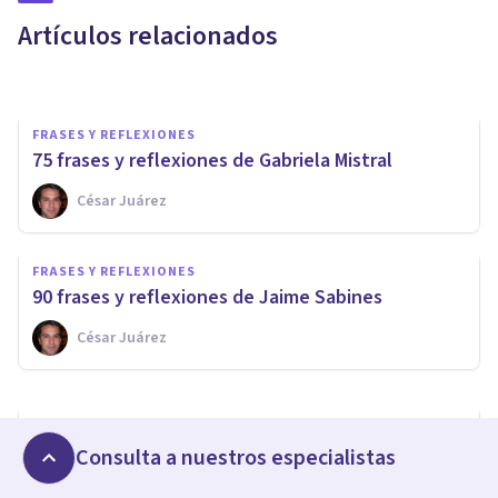
reflexiones de Michel Foucault
Artículos relacionados
Juan Armando Corbin
FRASES Y REFLEXIONES
75 frases y reflexiones de Gabriela Mistral
César Juárez
FRASES Y REFLEXIONES
80 frases y reflexiones de
FRASES Y REFLEXIONES
Margaret Mead
90 frases y reflexiones de Jaime Sabines
César Juárez
Xavier Molina
FRASES Y REFLEXIONES
Las 70 mejores frases y reflexiones de Charles
Consulta a nuestros especialistas
Darwin