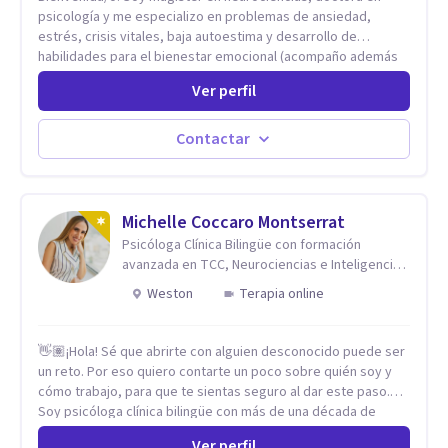
psicología y me especializo en problemas de ansiedad,
estrés, crisis vitales, baja autoestima y desarrollo de
habilidades para el bienestar emocional (acompaño además
problemáticas como la desregulación emocional, tendencias
Ver perfil
perfeccionistas, liderazgo, problemas de sueño, depresión,
entre otras).
Contactar
Michelle Coccaro Montserrat
Psicóloga Clínica Bilingüe con formación
avanzada en TCC, Neurociencias e Inteligencia
Emocional.
Weston
Terapia online
👋🏽¡Hola! Sé que abrirte con alguien desconocido puede ser
un reto. Por eso quiero contarte un poco sobre quién soy y
cómo trabajo, para que te sientas seguro al dar este paso.
Soy psicóloga clínica bilingüe con más de una década de
experiencia. He dictado conferencias, escrito artículos y
Ver perfil