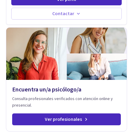
ejercido como profesora universitaria. Un dato curioso: he
vivido en varios países y conozco de primera mano lo que
significa ser migrante, adaptarse a los cambios y empezar de
Contactar
nuevo.
Encuentra un/a psicólogo/a
Consulta profesionales verificados con atención online y
presencial.
Ver profesionales