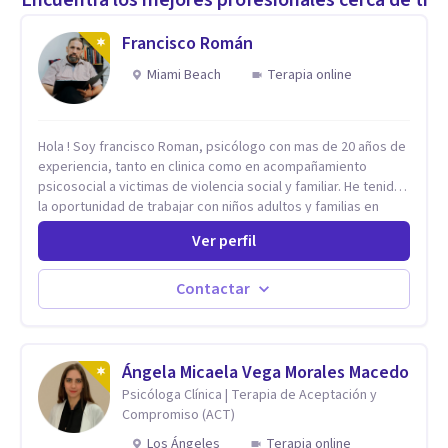
Francisco Román
Miami Beach
Terapia online
Hola ! Soy francisco Roman, psicólogo con mas de 20 años de
experiencia, tanto en clinica como en acompañamiento
psicosocial a victimas de violencia social y familiar. He tenido
la oportunidad de trabajar con niños adultos y familias en
todos los espacios y esto me ha dado un una variedad de
Ver perfil
aprendizajes que ahora pongo a tu disposicion. En la
actualidad puedo atenderte de manera presencial y/o virtual,
de lunes a sabado. el costo de cada sesión lo acordamos en
Contactar
el primer contacto
Ángela Micaela Vega Morales Macedo
Psicóloga Clínica | Terapia de Aceptación y
Compromiso (ACT)
Los Ángeles
Terapia online