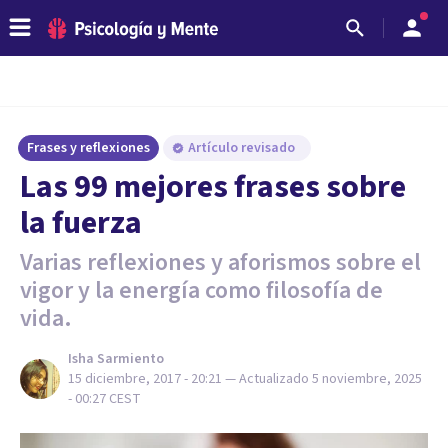
Frases y reflexiones
Artículo revisado
Las 99 mejores frases sobre
la fuerza
Varias reflexiones y aforismos sobre el
vigor y la energía como filosofía de
vida.
Isha Sarmiento
15 diciembre, 2017 - 20:21
— Actualizado
5 noviembre, 2025
- 00:27
CEST