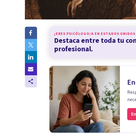
¿ERES PSICÓLOGO/A EN
ESTADOS UNIDOS
Destaca entre toda tu c
profesional.
En
Resp
nece
En