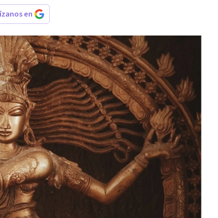
rízanos en