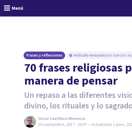
Menú
Frases y reflexiones
Artículo revisado
por nuestro eq
70 frases religiosas
manera de pensar
Un repaso a las diferentes vis
divino, los rituales y lo sagrado
Oscar Castillero Mimenza
24 septiembre, 2017 - 20:47
— Actualizado
1 junio, 20