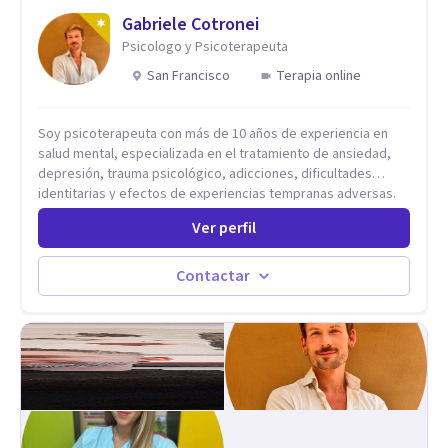
Gabriele Cotronei
Psicologo y Psicoterapeuta
San Francisco
Terapia online
Soy psicoterapeuta con más de 10 años de experiencia en
salud mental, especializada en el tratamiento de ansiedad,
depresión, trauma psicológico, adicciones, dificultades
identitarias y efectos de experiencias tempranas adversas.
Ofrezco un espacio terapéutico seguro, confidencial y
Ver perfil
profundamente humano, donde el dolor emocional puede
transformarse en autoconocimiento, regulación emocional y
bienestar. Trabajo desde un enfoque integrativo que combina
Contactar
psicoanálisis, terapia somática y de trauma, psicología
corporal, Mentalization Based Therapy (MBT), hipnoterapia y
respiración neurodinámica, integrando actualmente la
Psicología Analítica Junguiana. Mi abordaje también incorpora
perspectivas interculturales, ecopsicología y el trabajo
simbólico con el inconsciente, entendiendo que cada
proceso terapéutico es único y requiere una mirada
personalizada.