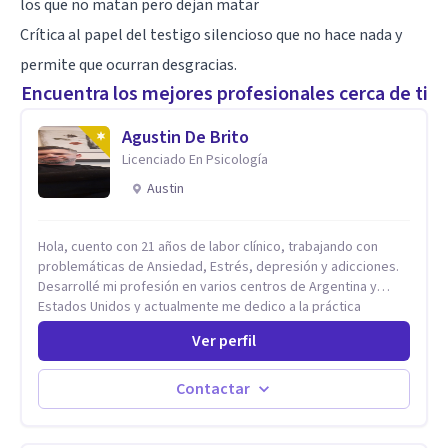
los que no matan pero dejan matar
Crítica al papel del testigo silencioso que no hace nada y
permite que ocurran desgracias.
Encuentra los mejores profesionales cerca de ti
Agustin De Brito
Licenciado En Psicología
Austin
Hola, cuento con 21 años de labor clínico, trabajando con
problemáticas de Ansiedad, Estrés, depresión y adicciones.
Desarrollé mi profesión en varios centros de Argentina y
Estados Unidos y actualmente me dedico a la práctica
privada. Utilizo terapias cognitivas conductuales basadas en
Ver perfil
evidencia científica con comprobados resultados. Los
objetivos terapéuticos están centrados en brindar
herramientas concretas para el cambio, que permitan
Contactar
desarrollar nuevas habilidades y estrategias basadas en la
salud y calidad de vida.