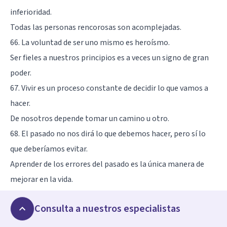
inferioridad.
Todas las personas rencorosas son acomplejadas.
66. La voluntad de ser uno mismo es heroísmo.
Ser fieles a nuestros principios es a veces un signo de gran
poder.
67. Vivir es un proceso constante de decidir lo que vamos a
hacer.
De nosotros depende tomar un camino u otro.
68. El pasado no nos dirá lo que debemos hacer, pero sí lo
que deberíamos evitar.
Aprender de los errores del pasado es la única manera de
mejorar en la vida.
69. El cínico, un parásito de la civilización, vive negándolo,
Consulta a nuestros especialistas
por la sencilla razón de que está convencido de que no
fallará.