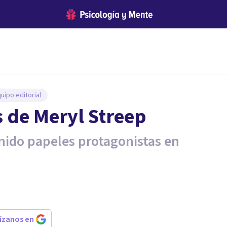
uipo editorial
s de Meryl Streep
enido papeles protagonistas en
rízanos en