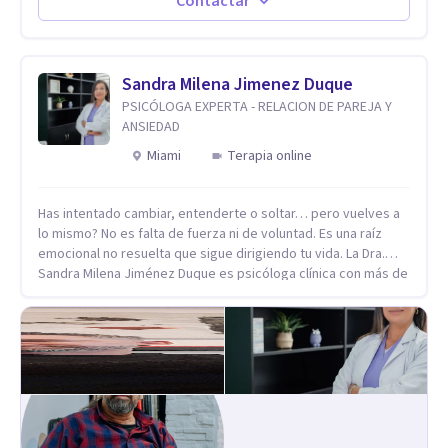
Contactar
desarrollar nuevas habilidades y estrategias basadas en la
salud y calidad de vida.
Sandra Milena Jimenez Duque
PSICÓLOGA EXPERTA - RELACION DE PAREJA Y
ANSIEDAD
Miami
Terapia online
Has intentado cambiar, entenderte o soltar… pero vuelves a
lo mismo? No es falta de fuerza ni de voluntad. Es una raíz
emocional no resuelta que sigue dirigiendo tu vida. La Dra.
Sandra Milena Jiménez Duque es psicóloga clínica con más de
10 años de experiencia, reconocida como una de las
profesionales más destacadas en el abordaje profundo de la
ansiedad, la baja autoestima, la dependencia emocional y los
conflictos de pareja. Ha trabajado con pacientes en
diferentes países, acompañando procesos complejos. Su
enfoque terapéutico se diferencia por una premisa clara: no
trabaja el síntoma, trabaja la raíz que lo origina. Su
metodología interviene en tres niveles: regulación del