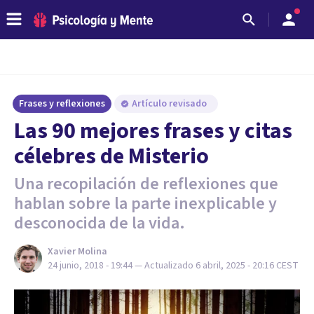
Frases y reflexiones
Artículo revisado
Las 90 mejores frases y citas
célebres de Misterio
Una recopilación de reflexiones que
hablan sobre la parte inexplicable y
desconocida de la vida.
Xavier Molina
24 junio, 2018 - 19:44
— Actualizado
6 abril, 2025 - 20:16
CEST