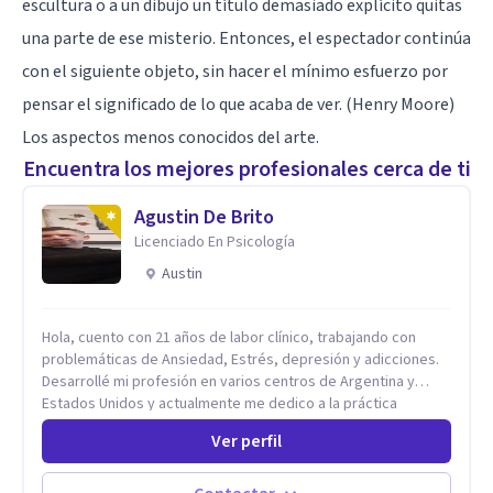
escultura o a un dibujo un título demasiado explícito quitas
una parte de ese misterio. Entonces, el espectador continúa
con el siguiente objeto, sin hacer el mínimo esfuerzo por
pensar el significado de lo que acaba de ver. (Henry Moore)
Los aspectos menos conocidos del arte.
Encuentra los mejores profesionales cerca de ti
Agustin De Brito
Licenciado En Psicología
Austin
Hola, cuento con 21 años de labor clínico, trabajando con
problemáticas de Ansiedad, Estrés, depresión y adicciones.
Desarrollé mi profesión en varios centros de Argentina y
Estados Unidos y actualmente me dedico a la práctica
privada. Utilizo terapias cognitivas conductuales basadas en
Ver perfil
evidencia científica con comprobados resultados. Los
objetivos terapéuticos están centrados en brindar
herramientas concretas para el cambio, que permitan