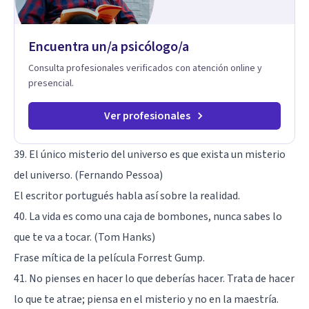
sistema emocional, reprocesamiento de heridas de la
infancia y reestructuración cognitiva profunda, permitiendo
transformar patrones, emociones y decisiones desde su
Encuentra un/a psicólogo/a
origen. Si buscas un proceso superficial, este no es el lugar.
Pero si estás listo(a) para comprender, sanar y transformar la
Consulta profesionales verificados con atención online y
raíz de lo que te ocurre, la Dra. Sandra Milena Jiménez Duque
presencial.
es una de las mejores opciones para acompañarte. Porque
cuando sanas tu mundo interno, cambias tu forma de pensar,
de elegir y de vivir.
Ver profesionales
39. El único misterio del universo es que exista un misterio
del universo. (
Fernando Pessoa
)
El escritor portugués habla así sobre la realidad.
40. La vida es como una caja de bombones, nunca sabes lo
que te va a tocar. (Tom Hanks)
Frase mítica de la película Forrest Gump.
41. No pienses en hacer lo que deberías hacer. Trata de hacer
lo que te atrae; piensa en el misterio y no en la maestría.