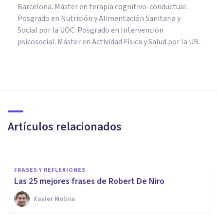
Barcelona. Máster en terapia cognitivo-conductual.
Posgrado en Nutrición y Alimentación Sanitaria y
Social por la UOC. Posgrado en Intervención
psicosocial. Máster en Actividad Física y Salud por la UB.
FRASES Y REFLEXIONES
Las 27 mejores frases de
James Dean, un mito del cine
Artículos relacionados
Xavier Molina
FRASES Y REFLEXIONES
Las 25 mejores frases de Robert De Niro
Xavier Molina
FRASES Y REFLEXIONES