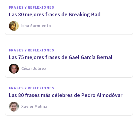
125 grandes frases de Anime
FRASES Y REFLEXIONES
(inspiradoras y memorables)
Las 80 mejores frases de Breaking Bad
Isha Sarmiento
Miguel Zahonero Bermejo
FRASES Y REFLEXIONES
Las 75 mejores frases de Gael García Bernal
César Juárez
FRASES Y REFLEXIONES
Las 80 frases más célebres de Pedro Almodóvar
Xavier Molina