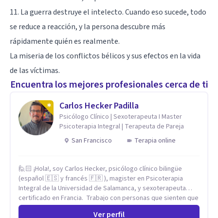
11. La guerra destruye el intelecto. Cuando eso sucede, todo
se reduce a reacción, y la persona descubre más
rápidamente quién es realmente.
La miseria de los conflictos bélicos y sus efectos en la vida
de las víctimas.
Encuentra los mejores profesionales cerca de ti
Carlos Hecker Padilla
Psicólogo Clínico | Sexoterapeuta I Master
Psicoterapia Integral | Terapeuta de Pareja
San Francisco
Terapia online
🙋🏻 ¡Hola!, soy Carlos Hecker, psicólogo clínico bilingüe
(español 🇪🇸 y francés 🇫🇷 ), magister en Psicoterapia
Integral de la Universidad de Salamanca, y sexoterapeuta
certificado en Francia. Trabajo con personas que sienten que
algo en su vida dejó de calzar: ansiedad que se desborda,
Ver perfil
tristeza que no se va, duelos que se alargan, relaciones que