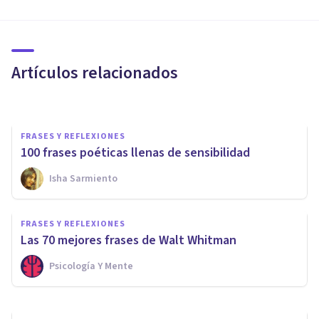
FRASES Y REFLEXIONES
95 frases de poetas muy
inspiradoras
Artículos relacionados
Psicología Y Mente
FRASES Y REFLEXIONES
100 frases poéticas llenas de sensibilidad
Isha Sarmiento
FRASES Y REFLEXIONES
​Las 12 mejores frases del
FRASES Y REFLEXIONES
poeta Rafael Alberti
Las 70 mejores frases de Walt Whitman
Psicología Y Mente
Xavier Molina