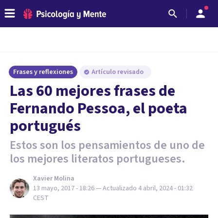
Frases y reflexiones
Artículo revisado
Las 60 mejores frases de
Fernando Pessoa, el poeta
portugués
Estos son los pensamientos de uno de
los mejores literatos portugueses.
Xavier Molina
13 mayo, 2017 - 18:26
— Actualizado
4 abril, 2024 - 01:32
CEST