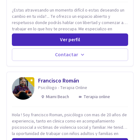
¿Estas atravesando un momento difícil o estas deseando un
cambio en tu vida?... Te ofrezco un espacio abierto y
respetuoso donde podrás hablar con libertad y comenzar a
trabajar en lo que hoy te preocupa. Me especializo en
Trastornos de Ansiedad y a lo largo de mi experiencia
Ver perfil
profesional he acompañado a muchas Familias y Parejas con
distintas problemáticas como el manejo del estrés,
Autoestima, Gestión de la Ira, Depresión, Retos en la Crianza,
Contactar
Codependencia, Celos, entre otros. Cuento con más de 12
años de experiencia en el área de la Salud mental y he
trabajado en distintos contextos clínicos con niños,
Adolescentes y Adultos
Francisco Román
Psicólogo - Terapia Online
Miami Beach
Terapia online
Hola ! Soy francisco Roman, psicólogo con mas de 20 años de
experiencia, tanto en clinica como en acompañamiento
psicosocial a victimas de violencia social y familiar. He tenido
la oportunidad de trabajar con niños adultos y familias en
todos los espacios y esto me ha dado un una variedad de