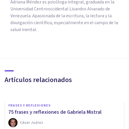
Adriana Méndez es psicóloga integral, graduada en la
Universidad Centrooccidental Lisandro Alvarado de
Venezuela. Apasionada de la escritura, la lectura y la
divulgación científica, especialmente en el campo de la
salud mental.
FRASES Y REFLEXIONES
Las 85 mejores frases y
reflexiones de Michel Foucault
Artículos relacionados
Juan Armando Corbin
FRASES Y REFLEXIONES
75 frases y reflexiones de Gabriela Mistral
César Juárez
FRASES Y REFLEXIONES