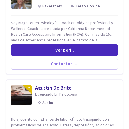
Bakersfield
Terapia online
Soy Magíster en Psicología, Coach ontológica profesional y
Wellness Coach II acreditada por California Department of
Health Care Access and Information (HCAi). Con más de 15
años de experiencia profesional en el campo de la
Neurociencia del Bienestar y Liderazgo estratégico; bilingüe
Ver perfil
(español e inglés), con un enfoque holístico, integrativo
(cuerpo, mente y espíritu) y multicultural.
Contactar
Agustin De Brito
Licenciado En Psicología
Austin
Hola, cuento con 21 años de labor clínico, trabajando con
problemáticas de Ansiedad, Estrés, depresión y adicciones.