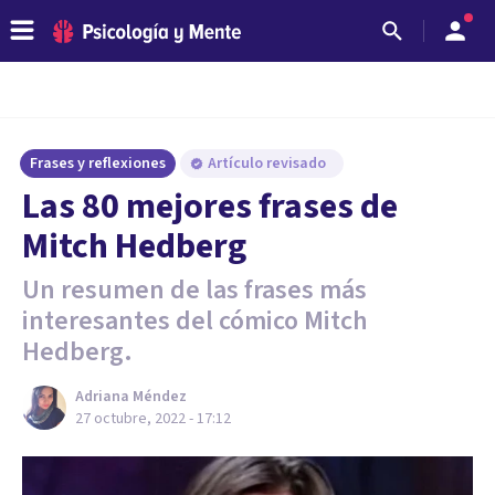
Frases y reflexiones
Artículo revisado
Las 80 mejores frases de
Mitch Hedberg
Un resumen de las frases más
interesantes del cómico Mitch
Hedberg.
Adriana Méndez
27 octubre, 2022 - 17:12