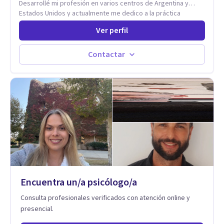
Desarrollé mi profesión en varios centros de Argentina y
Estados Unidos y actualmente me dedico a la práctica
privada. Utilizo terapias cognitivas conductuales basadas en
Ver perfil
evidencia científica con comprobados resultados. Los
objetivos terapéuticos están centrados en brindar
herramientas concretas para el cambio, que permitan
Contactar
desarrollar nuevas habilidades y estrategias basadas en la
salud y calidad de vida.
Encuentra un/a psicólogo/a
Consulta profesionales verificados con atención online y
presencial.