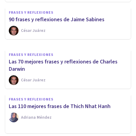
80 frases y reflexiones de
FRASES Y REFLEXIONES
Margaret Mead
90 frases y reflexiones de Jaime Sabines
César Juárez
Xavier Molina
FRASES Y REFLEXIONES
Las 70 mejores frases y reflexiones de Charles
Darwin
César Juárez
FRASES Y REFLEXIONES
Las 110 mejores frases de Thich Nhat Hanh
Adriana Méndez