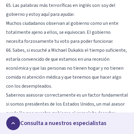
65. Las palabras más terroríficas en inglés son: soy del
gobierno y estoy aquí para ayudar.
Muchos ciudadanos observan al gobierno como un ente
totalmente ajeno a ellos, se equivocan. El gobierno
necesita forzosamente tu voto para poder funcionar.
66. Sabes, si escuché a Michael Dukakis el tiempo suficiente,
estaría convencido de que estamos en una recesión
económica y que las personas no tienen hogar y no tienen
comida ni atención médica y que tenemos que hacer algo
con los desempleados.
Sabernos asesorar correctamente es un factor fundamental
si somos presidentes de los Estados Unidos, un mal asesor
puede llevar a nuestro gobierno al completo desastre.
67. Ir a la universidad me ofreció la oportunidad de jugar
Consulta a nuestros especialistas
fútbol durante cuatro años más.