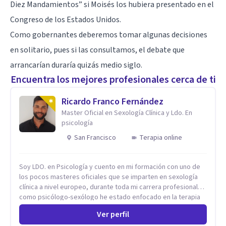
Diez Mandamientos” si Moisés los hubiera presentado en el
Congreso de los Estados Unidos.
Como gobernantes deberemos tomar algunas decisiones
en solitario, pues si las consultamos, el debate que
arrancarían duraría quizás medio siglo.
Encuentra los mejores profesionales cerca de ti
Ricardo Franco Fernández
Master Oficial en Sexología Clínica y Ldo. En
psicología
San Francisco
Terapia online
Soy LDO. en Psicología y cuento en mi formación con uno de
los pocos masteres oficiales que se imparten en sexología
clínica a nivel europeo, durante toda mi carrera profesional
como psicólogo-sexólogo he estado enfocado en la terapia
sexual desde una perspectiva multidisciplinar BIO-PSICO-
Ver perfil
SOCIAL ya que aunque las bases de mi trabajo son