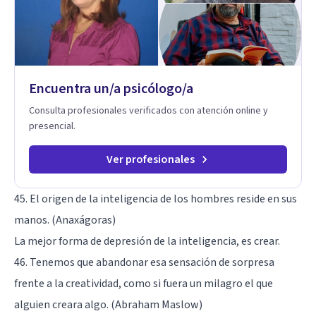
sexual, terapia de pareja, diversidad sexual y de género,
dificultades en el deseo, intimidad, orientación o identidad.
Busco que el espacio terapéutico sea un lugar donde puedas
hablar de estos temas sin juicios, con respeto y libertad.
Trabajo con objetivos claros y realistas, sin fórmulas rígidas:
combinamos profundidad emocional con una mirada práctica
Encuentra un/a psicólogo/a
sobre tu vida diaria.
Consulta profesionales verificados con atención online y
presencial.
Ver profesionales
45. El origen de la inteligencia de los hombres reside en sus
manos. (Anaxágoras)
La mejor forma de depresión de la inteligencia, es crear.
46. Tenemos que abandonar esa sensación de sorpresa
frente a la creatividad, como si fuera un milagro el que
alguien creara algo. (Abraham Maslow)