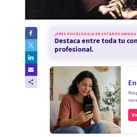
¿ERES PSICÓLOGO/A EN
ESTADOS UNIDOS
Destaca entre toda tu c
profesional.
En
Resp
nece
En