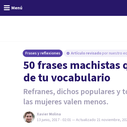
Menú
Frases y reflexiones
Artículo revisado
por nuestro eq
50 frases machistas 
de tu vocabulario
Refranes, dichos populares y t
las mujeres valen menos.
Xavier Molina
13 junio, 2017 - 02:01
— Actualizado
21 noviembre, 202