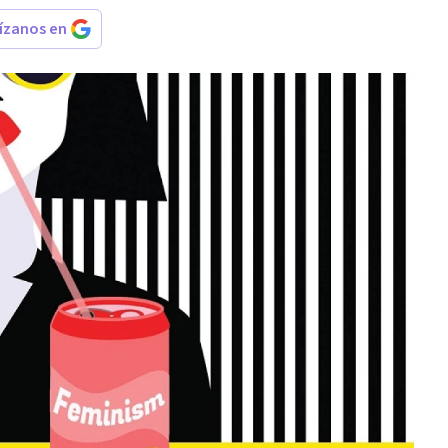
rízanos en