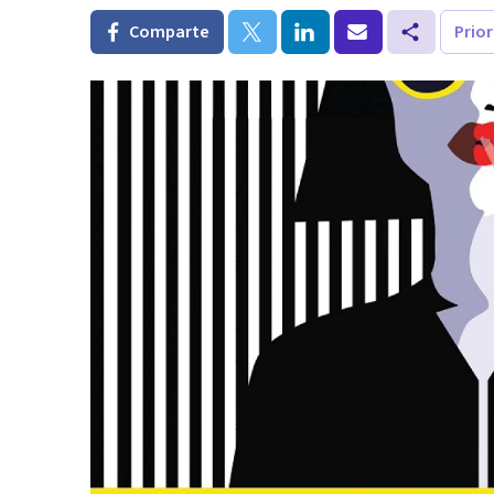
Comparte
Prio