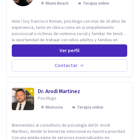
Miami Beach
Terapia online
Hola ! Soy francisco Roman, psicólogo con mas de 20 años de
experiencia, tanto en clinica como en acompañamiento
psicosocial a victimas de violencia social y familiar. He tenido
la oportunidad de trabajar con niños adultos y familias en
todos los espacios y esto me ha dado un una variedad de
Ver perfil
aprendizajes que ahora pongo a tu disposicion. En la
actualidad puedo atenderte de manera presencial y/o virtual,
de lunes a sabado. el costo de cada sesión lo acordamos en
Contactar
el primer contacto
Dr. Arodi Martinez
Psicólogo
Monrovia
Terapia online
Bienvenidos al consultorio de psicología del Dr. Arodi
Martínez, donde tu bienestar emocional es nuestra prioridad.
Con una amplia gama de servicios especializados en