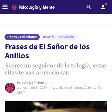
Frases y reflexiones
Artículo revisado
Frases de El Señor de los
Anillos
Si eres un seguidor de la trilogía, estas
citas te van a emocionar.
Psicología Y Mente
2 enero, 2017 - 20:54
— Actualizado
6 marzo, 2026 - 11:20
CEST