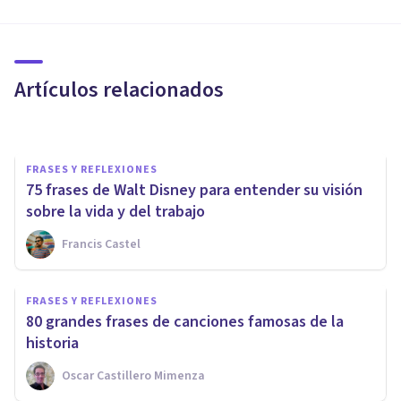
FRASES Y REFLEXIONES
75 frases de películas que
marcaron la historia del cine
Artículos relacionados
Arturo Torres
FRASES Y REFLEXIONES
75 frases de Walt Disney para entender su visión
sobre la vida y del trabajo
Francis Castel
FRASES Y REFLEXIONES
70 grandes frases de diversión
FRASES Y REFLEXIONES
(para disfrutar de cada
80 grandes frases de canciones famosas de la
momento)
historia
Oscar Castillero Mimenza
Xavier Molina