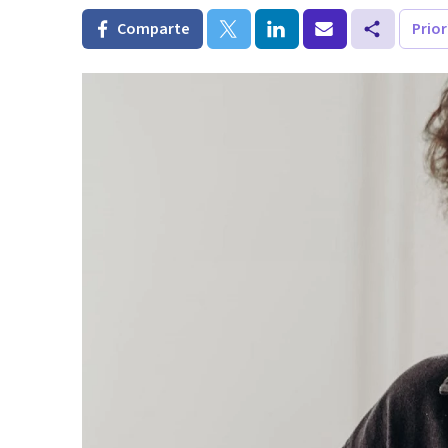
Comparte
Prio