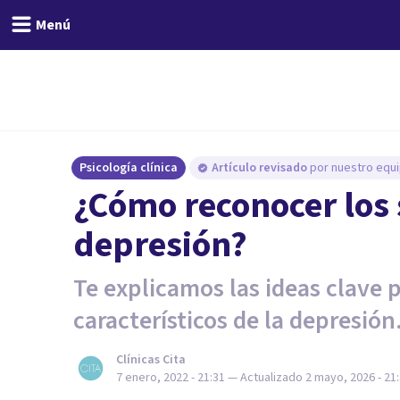
Menú
Psicología clínica
Artículo revisado
por nuestro equi
¿Cómo reconocer los 
depresión?
Te explicamos las ideas clave 
característicos de la depresión
Clínicas Cita
7 enero, 2022 - 21:31
— Actualizado
2 mayo, 2026 - 21