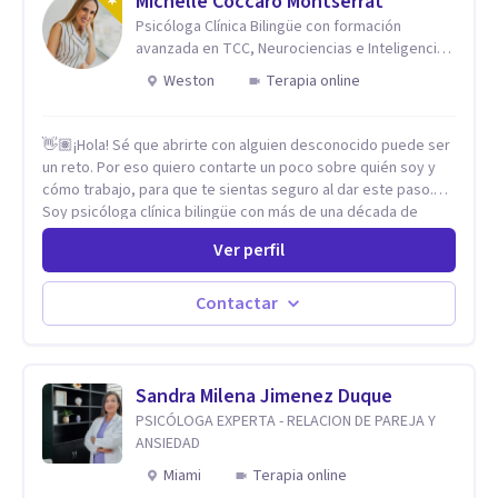
Michelle Coccaro Montserrat
Psicóloga Clínica Bilingüe con formación
avanzada en TCC, Neurociencias e Inteligencia
Emocional.
Weston
Terapia online
👋🏽¡Hola! Sé que abrirte con alguien desconocido puede ser
un reto. Por eso quiero contarte un poco sobre quién soy y
cómo trabajo, para que te sientas seguro al dar este paso.
Soy psicóloga clínica bilingüe con más de una década de
experiencia. He dictado conferencias, escrito artículos y
Ver perfil
ejercido como profesora universitaria. Un dato curioso: he
vivido en varios países y conozco de primera mano lo que
significa ser migrante, adaptarse a los cambios y empezar de
Contactar
nuevo.
Sandra Milena Jimenez Duque
PSICÓLOGA EXPERTA - RELACION DE PAREJA Y
ANSIEDAD
Miami
Terapia online