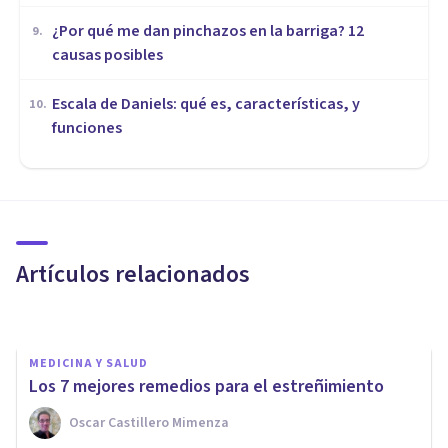
¿Por qué me dan pinchazos en la barriga? 12
9
.
causas posibles
Escala de Daniels: qué es, características, y
10
.
funciones
MEDICINA Y SALUD
​8 remedios naturales para la
tos (muy eficaces)
Artículos relacionados
Juan Armando Corbin
MEDICINA Y SALUD
Los 7 mejores remedios para el estreñimiento
Oscar Castillero Mimenza