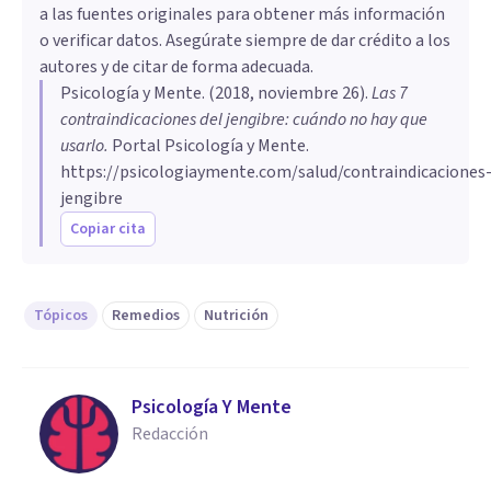
cantidades inadecuadas puede empeorar
a las fuentes originales para obtener más información
estas enfermedades o interferir en el
o verificar datos. Asegúrate siempre de dar crédito a los
tratamiento. El profesional podrá ajustar o
autores y de citar de forma adecuada.
Psicología y Mente
suspender su uso para evitar riesgos y
. (
2018, noviembre 26
).
Las 7
contraindicaciones del jengibre: cuándo no hay que
asegurar una atención segura.
usarlo
.
Portal Psicología y Mente.
https://psicologiaymente.com/salud/contraindicaciones
jengibre
Copiar cita
Tópicos
Remedios
Nutrición
Psicología Y Mente
Redacción