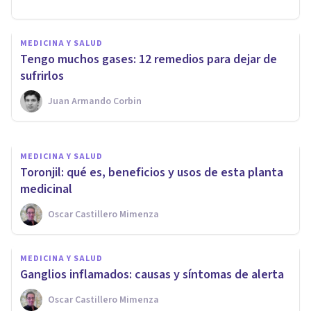
MEDICINA Y SALUD
MEDICINA Y SALUD
Salvia: 11 propiedades y
​Tengo muchos gases: 12 remedios para dejar de
beneficios de esta planta
sufrirlos
Juan Armando Corbin
Oscar Castillero Mimenza
MEDICINA Y SALUD
Toronjil: qué es, beneficios y usos de esta planta
medicinal
Oscar Castillero Mimenza
MEDICINA Y SALUD
Ganglios inflamados: causas y síntomas de alerta
Oscar Castillero Mimenza