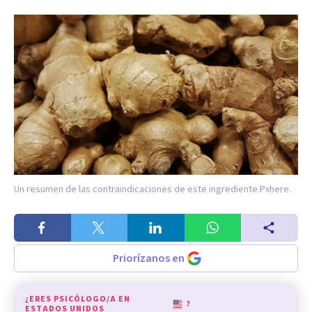
Un resumen de las contraindicaciones de este ingrediente.
Pxhere.
Priorízanos en
¿ERES PSICÓLOGO/A EN
?
ESTADOS UNIDOS