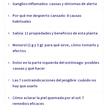
Ganglios inflamados: causas y síntomas de alerta
2
.
Por qué me despierto cansado: 8 causas
3
.
habituales
Salvia: 11 propiedades y beneficios de esta planta
4
.
Monurol (2 g y 3 g): para qué sirve, cómo tomarlo y
5
.
efectos
Dolor en la parte izquierda del estómago: posibles
6
.
causas y qué hacer
Las 7 contraindicaciones del jengibre: cuándo no
7
.
hay que usarlo
Cómo aclarar la piel quemada por el sol: 7
8
.
remedios eficaces