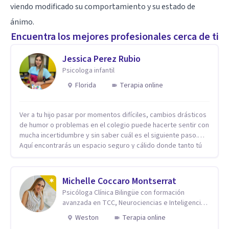
viendo modificado su comportamiento y su estado de
ánimo.
Encuentra los mejores profesionales cerca de ti
Jessica Perez Rubio
Psicologa infantil
Florida
Terapia online
Ver a tu hijo pasar por momentos difíciles, cambios drásticos
de humor o problemas en el colegio puede hacerte sentir con
mucha incertidumbre y sin saber cuál es el siguiente paso.
Aquí encontrarás un espacio seguro y cálido donde tanto tú
como tus hijos se sentirán realmente escuchados,
comprendidos y apoyados para recuperar la tranquilidad en
casa. Me especializo en guiar a familias a través de
Michelle Coccaro Montserrat
herramientas prácticas y dinámicas adaptadas a la edad de
Psicóloga Clínica Bilingüe con formación
cada menor, dejando de lado las etiquetas y los tecnicismos.
avanzada en TCC, Neurociencias e Inteligencia
Mi forma de trabajar se centra en entender las emociones
Emocional.
que hay detrás del comportamiento, ayudándoles a
Weston
Terapia online
desarrollar la confianza necesaria para superar sus retos y