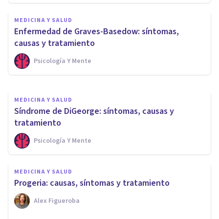
MEDICINA Y SALUD
MEDICINA Y SALUD
Síndrome de Werner:
Enfermedad de Graves-Basedow: síntomas,
síntomas, causas y tratamiento
causas y tratamiento
Psicología Y Mente
Oscar Castillero Mimenza
MEDICINA Y SALUD
Síndrome de DiGeorge: síntomas, causas y
tratamiento
Psicología Y Mente
MEDICINA Y SALUD
Progeria: causas, síntomas y tratamiento
Alex Figueroba