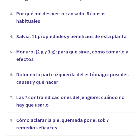
Por qué me despierto cansado: 8 causas
3
.
habituales
Salvia: 11 propiedades y beneficios de esta planta
4
.
Monurol (2 g y 3 g): para qué sirve, cómo tomarlo y
5
.
efectos
Dolor en la parte izquierda del estómago: posibles
6
.
causas y qué hacer
Las 7 contraindicaciones del jengibre: cuándo no
7
.
hay que usarlo
Cómo aclarar la piel quemada por el sol: 7
8
.
remedios eficaces