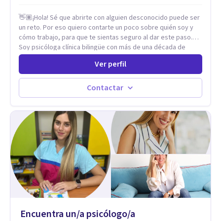
fortaleciendo la comunicación entre ustedes. Acompaño a
👋🏽¡Hola! Sé que abrirte con alguien desconocido puede ser
niños y adolescentes que están lidiando con la ansiedad, la
un reto. Por eso quiero contarte un poco sobre quién soy y
timidez, la rebeldía o dificultades escolares, así como a
cómo trabajo, para que te sientas seguro al dar este paso.
padres que buscan orientación y pautas claras para educar
Soy psicóloga clínica bilingüe con más de una década de
sin perder la paciencia ni el control. Si estás listo para dar el
experiencia. He dictado conferencias, escrito artículos y
primer paso hacia una convivencia familiar más armoniosa,
Ver perfil
ejercido como profesora universitaria. Un dato curioso: he
agenda tu sesión y empecemos a trabajar juntos.
vivido en varios países y conozco de primera mano lo que
significa ser migrante, adaptarse a los cambios y empezar de
Contactar
nuevo.
Encuentra un/a psicólogo/a