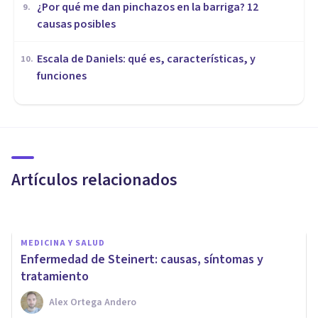
¿Por qué me dan pinchazos en la barriga? 12
9
.
causas posibles
Escala de Daniels: qué es, características, y
10
.
funciones
MEDICINA Y SALUD
Síndrome de Sandifer:
síntomas, causas y
tratamientos
Artículos relacionados
Oscar Castillero Mimenza
MEDICINA Y SALUD
Enfermedad de Steinert: causas, síntomas y
tratamiento
Alex Ortega Andero