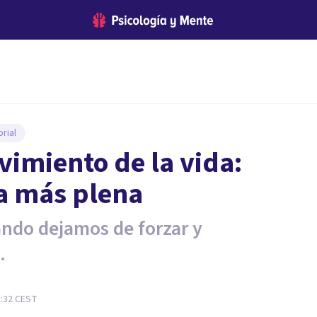
rial
imiento de la vida:
ia más plena
ndo dejamos de forzar y
.
1:32
CEST